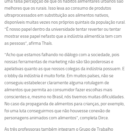
uma falsa percepção de que os hábitos alimentares urbanos são
melhores que os rurais. Isso leva ao consumo de produtos
Equipe
ultraprocessados em substituição aos alimentos nativos,
Estrutura do polo
disponíveis muitas vezes nos próprios quintais da população rural.
Espaço de Eventos
“É nosso papel dentro da universidade tentar reverter ou tentar
mostrar esse papel nefasto que a indústria alimentícia tem com
Projetos
as pessoas”, afirma Thaís.
Ciência com Pipoca
“Acho que estamos falhando no diálogo com a sociedade, pois
Ciência Por Elas
nossas ferramentas de marketing não são tão poderosas e
Pint of Science
apelativas quanto as que nossos colegas da indústria possuem. E
o lobby da indústria é muito forte. Em muitos países, não se
União Pró-Vacina
conseguiu estabelecer claramente alguma rotulagem de
USP Analisa
alimentos que permita ao consumidor fazer escolhas mais
Publicações
conscientes e, mesmo no Brasil, nós tivemos muitas dificuldades.
No caso da propaganda de alimentos para crianças, por exemplo,
Clipping
foi uma luta conseguirmos que não houvesse conexão de
Documentos
personagens animados com alimentos”, completa Dirce.
Relatórios
As três professoras também integram o Grupo de Trabalho