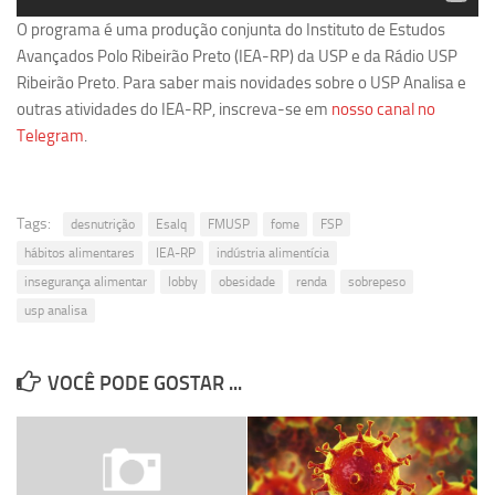
O programa é uma produção conjunta do Instituto de Estudos
Avançados Polo Ribeirão Preto (IEA-RP) da USP e da Rádio USP
Ribeirão Preto. Para saber mais novidades sobre o USP Analisa e
outras atividades do IEA-RP, inscreva-se em
nosso canal no
Telegram
.
Tags:
desnutrição
Esalq
FMUSP
fome
FSP
hábitos alimentares
IEA-RP
indústria alimentícia
insegurança alimentar
lobby
obesidade
renda
sobrepeso
usp analisa
VOCÊ PODE GOSTAR ...