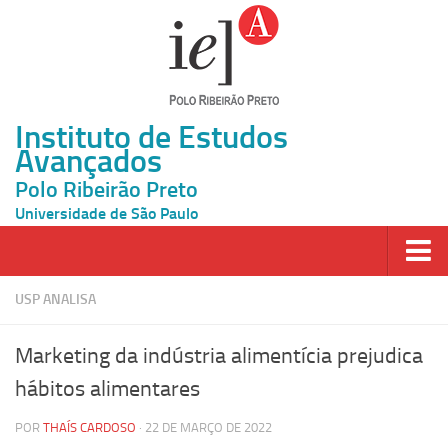
Instituto de Estudos
Avançados
Polo Ribeirão Preto
Universidade de São Paulo
Página Inicial
USP ANALISA
Ao vivo
Marketing da indústria alimentícia prejudica
Inscrição
hábitos alimentares
Atividades
POR
THAÍS CARDOSO
· 22 DE MARÇO DE 2022
Cátedras