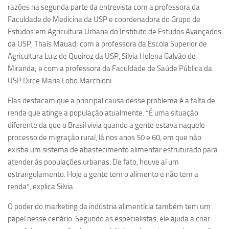
Ano Sabático
razões na segunda parte da entrevista com a professora da
Faculdade de Medicina da USP e coordenadora do Grupo de
Daniel Domingues dos Santos
Estudos em Agricultura Urbana do Instituto de Estudos Avançados
Programas Ano Sabático Encerrados
da USP, Thaís Mauad; com a professora da Escola Superior de
Cíntia Rosa Pereira de Lima
Agricultura Luiz de Queiroz da USP, Silvia Helena Galvão de
Miranda; e com a professora da Faculdade de Saúde Pública da
Cristina Godoy Bernardo de Oliveira (FDRP)
USP Dirce Maria Lobo Marchioni.
Evandro Eduardo Seron Ruiz
Elas destacam que a principal causa desse problema é a falta de
Fabiana Cristina Severi (FDRP)
renda que atinge a população atualmente. “É uma situação
Fernando de Lima Caneppele
diferente da que o Brasil vivia quando a gente estava naquele
processo de migração rural, lá nos anos 50 e 60, em que não
Geciane Silveira Porto
existia um sistema de abastecimento alimentar estruturado para
Maria Paula Costa Bertran
atender às populações urbanas. De fato, houve aí um
Professor Sênior
estrangulamento. Hoje a gente tem o alimento e não tem a
renda”, explica Silvia.
Professores Seniores Encerrados
O poder do marketing da indústria alimentícia também tem um
Institucional
papel nesse cenário. Segundo as especialistas, ele ajuda a criar
Polo Ribeirão Preto