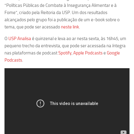
Revista Estudos Avançados
“Políticas Públicas de Combate à Insegurança Alimentar e à
Fome”, criado pela Reitoria da USP. Um dos resultados
Espaço Cultural
alcançados pelo grupo foi a publicação de um e-book sobre o
Contato
tema, que pode ser acessado
neste link
.
Newsletter
O
USP Analisa
é quinzenal e leva ao ar nesta sexta, às 16h45, um
pequeno trecho da entrevista, que pode ser acessada na íntegra
nas plataformas de podcast
Spotify
,
Apple Podcasts
e
Google
Podcasts
.