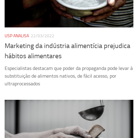
Pesquisa
Grupos de Estudo
Carreira Docente de Impacto
USP ANALISA
22/03/2022
Ciência, Arte, Educação e Sociedade: CienArtES
Marketing da indústria alimentícia prejudica
Grupo de Estudos Avançados em Tecnologia e Informação
hábitos alimentares
em Saúde com foco em Populações Vulneráveis
(Confluencia)
Especialistas destacam que poder da propaganda pode levar à
Grupos de estudo encerrados
substituição de alimentos nativos, de fácil acesso, por
ultraprocessados
Grupos de Pesquisa
Criminologia Experimental e Segurança Pública
Direito e Tecnologia (Tech Law)
Grupo de Pesquisa GPUBLIC – Centro de Estudos em Gestão
e Políticas Públicas Contemporâneas
Grupos de pesquisa encerrados