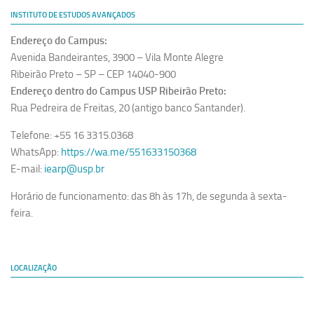
INSTITUTO DE ESTUDOS AVANÇADOS
Equipe
Endereço do Campus:
Estrutura do polo
Avenida Bandeirantes, 3900 – Vila Monte Alegre
Espaço de Eventos
Ribeirão Preto – SP – CEP 14040-900
Projetos
Endereço dentro do Campus USP Ribeirão Preto:
Rua Pedreira de Freitas, 20 (antigo banco Santander).
Ciência com Pipoca
Telefone: +55 16 3315.0368
Ciência Por Elas
WhatsApp:
https://wa.me/551633150368
Pint of Science
E-mail:
iearp@usp.br
União Pró-Vacina
Horário de funcionamento: das 8h às 17h, de segunda à sexta-
USP Analisa
feira.
Publicações
Clipping
LOCALIZAÇÃO
Documentos
Relatórios