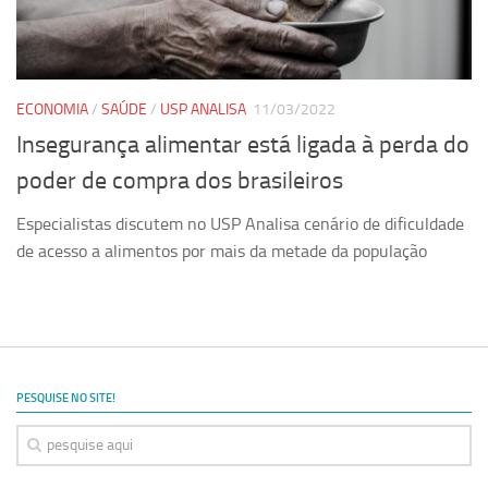
Ano Sabático
Daniel Domingues dos Santos
Programas Ano Sabático Encerrados
ECONOMIA
/
SAÚDE
/
USP ANALISA
11/03/2022
Cíntia Rosa Pereira de Lima
Insegurança alimentar está ligada à perda do
Cristina Godoy Bernardo de Oliveira (FDRP)
poder de compra dos brasileiros
Evandro Eduardo Seron Ruiz
Especialistas discutem no USP Analisa cenário de dificuldade
Fabiana Cristina Severi (FDRP)
de acesso a alimentos por mais da metade da população
Fernando de Lima Caneppele
Geciane Silveira Porto
Maria Paula Costa Bertran
Professor Sênior
PESQUISE NO SITE!
Professores Seniores Encerrados
Institucional
Polo Ribeirão Preto