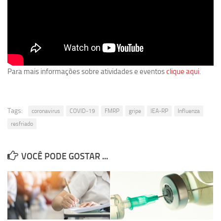
Revista Estudos Avançados
Espaço Cultural
Contato
Newsletter
Para mais informações sobre atividades e eventos
clique aqui.
Tags:
coronavirus
COVID-19
FMRP
gripe
IEA-RP
Influenza
resfriado
VOCÊ PODE GOSTAR ...