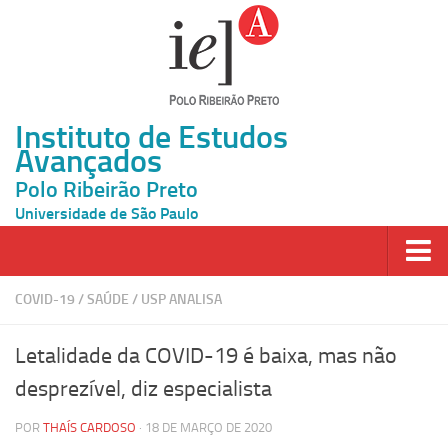
Instituto de Estudos
Avançados
Polo Ribeirão Preto
Universidade de São Paulo
Página Inicial
COVID-19
/
SAÚDE
/
USP ANALISA
Ao vivo
Letalidade da COVID-19 é baixa, mas não
Inscrição
desprezível, diz especialista
Atividades
POR
THAÍS CARDOSO
· 18 DE MARÇO DE 2020
Cátedras