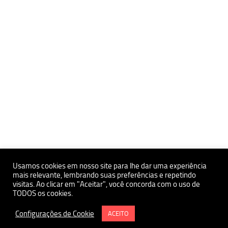
Usamos cookies em nosso site para lhe dar uma experiência
mais relevante, lembrando suas preferências e repetindo
visitas. Ao clicar em "Aceitar", você concorda com o uso de
Políticas de Privacidade e Proteçãoa de Dados Pessoais
TODOS os cookies.
Política de uso de Cookies
Instituto de Estudos Avançados da USP Polo Ribeirão Preto
Configurações de Cookie
ACEITO
Termo e Condições de Uso do Site