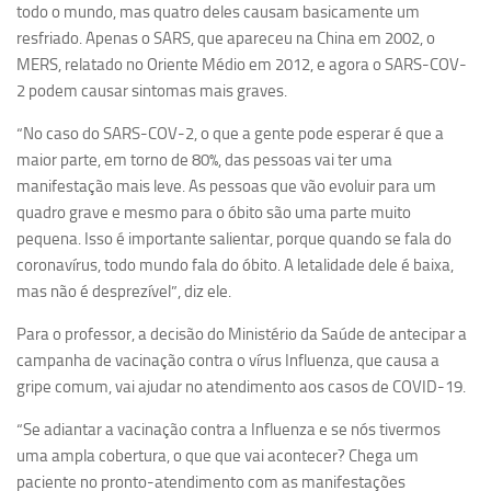
Ano Sabático
todo o mundo, mas quatro deles causam basicamente um
resfriado. Apenas o SARS, que apareceu na China em 2002, o
Daniel Domingues dos Santos
MERS, relatado no Oriente Médio em 2012, e agora o SARS-COV-
Programas Ano Sabático Encerrados
2 podem causar sintomas mais graves.
Cíntia Rosa Pereira de Lima
“No caso do SARS-COV-2, o que a gente pode esperar é que a
Cristina Godoy Bernardo de Oliveira (FDRP)
maior parte, em torno de 80%, das pessoas vai ter uma
manifestação mais leve. As pessoas que vão evoluir para um
Evandro Eduardo Seron Ruiz
quadro grave e mesmo para o óbito são uma parte muito
Fabiana Cristina Severi (FDRP)
pequena. Isso é importante salientar, porque quando se fala do
Fernando de Lima Caneppele
coronavírus, todo mundo fala do óbito. A letalidade dele é baixa,
mas não é desprezível”, diz ele.
Geciane Silveira Porto
Para o professor, a decisão do Ministério da Saúde de antecipar a
Maria Paula Costa Bertran
campanha de vacinação contra o vírus Influenza, que causa a
Professor Sênior
gripe comum, vai ajudar no atendimento aos casos de COVID-19.
Professores Seniores Encerrados
“Se adiantar a vacinação contra a Influenza e se nós tivermos
Institucional
uma ampla cobertura, o que que vai acontecer? Chega um
paciente no pronto-atendimento com as manifestações
Polo Ribeirão Preto