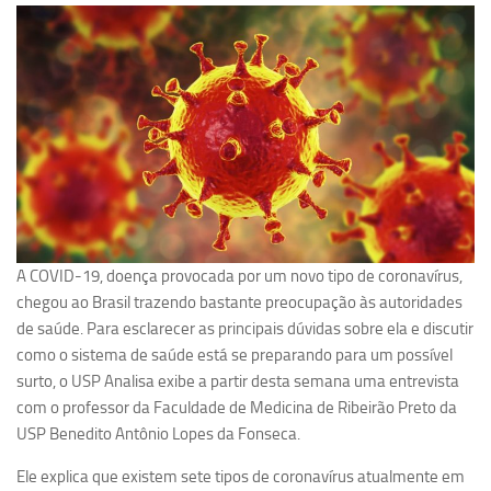
Pesquisa
Grupos de Estudo
Carreira Docente de Impacto
Ciência, Arte, Educação e Sociedade: CienArtES
Grupo de Estudos Avançados em Tecnologia e Informação
em Saúde com foco em Populações Vulneráveis
(Confluencia)
Grupos de estudo encerrados
A COVID-19, doença provocada por um novo tipo de coronavírus,
Grupos de Pesquisa
chegou ao Brasil trazendo bastante preocupação às autoridades
de saúde. Para esclarecer as principais dúvidas sobre ela e discutir
Criminologia Experimental e Segurança Pública
como o sistema de saúde está se preparando para um possível
Direito e Tecnologia (Tech Law)
surto, o USP Analisa exibe a partir desta semana uma entrevista
Grupo de Pesquisa GPUBLIC – Centro de Estudos em Gestão
com o professor da Faculdade de Medicina de Ribeirão Preto da
e Políticas Públicas Contemporâneas
USP Benedito Antônio Lopes da Fonseca.
Grupos de pesquisa encerrados
Ele explica que existem sete tipos de coronavírus atualmente em