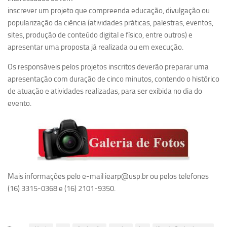
inscrever um projeto que compreenda educação, divulgação ou
Equipe
popularização da ciência (atividades práticas, palestras, eventos,
Estrutura do polo
sites, produção de conteúdo digital e físico, entre outros) e
apresentar uma proposta já realizada ou em execução.
Espaço de Eventos
Projetos
Os responsáveis pelos projetos inscritos deverão preparar uma
apresentação com duração de cinco minutos, contendo o histórico
Ciência com Pipoca
de atuação e atividades realizadas, para ser exibida no dia do
Ciência Por Elas
evento.
Pint of Science
União Pró-Vacina
USP Analisa
Publicações
Mais informações pelo e-mail iearp@usp.br ou pelos telefones
Clipping
(16) 3315-0368 e (16) 2101-9350.
Documentos
Relatórios