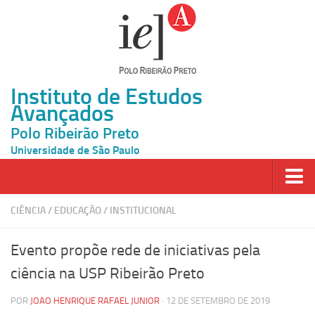
Instituto de Estudos
Avançados
Polo Ribeirão Preto
Universidade de São Paulo
Página Inicial
CIÊNCIA
/
EDUCAÇÃO
/
INSTITUCIONAL
Ao vivo
Evento propõe rede de iniciativas pela
Inscrição
ciência na USP Ribeirão Preto
Atividades
POR
JOAO HENRIQUE RAFAEL JUNIOR
· 12 DE SETEMBRO DE 2019
Cátedras