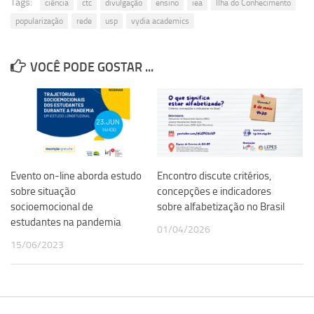
Tags:
ciência
ctc
divulgação
ensino
iea
Ilha do Conhecimento
Revista Estudos Avançados
popularização
rede
usp
vydia academics
Espaço Cultural
Contato
VOCÊ PODE GOSTAR ...
Newsletter
Evento on-line aborda estudo
Encontro discute critérios,
sobre situação
concepções e indicadores
socioemocional de
sobre alfabetização no Brasil
estudantes na pandemia
01/04/2026
15/06/2023