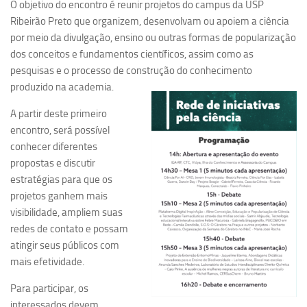
O objetivo do encontro é reunir projetos do campus da USP
Ano Sabático
Ribeirão Preto que organizem, desenvolvam ou apoiem a ciência
Daniel Domingues dos Santos
por meio da divulgação, ensino ou outras formas de popularização
Programas Ano Sabático Encerrados
dos conceitos e fundamentos científicos, assim como as
pesquisas e o processo de construção do conhecimento
Cíntia Rosa Pereira de Lima
produzido na academia.
Cristina Godoy Bernardo de Oliveira (FDRP)
A partir deste primeiro
Evandro Eduardo Seron Ruiz
encontro, será possível
Fabiana Cristina Severi (FDRP)
conhecer diferentes
propostas e discutir
Fernando de Lima Caneppele
estratégias para que os
Geciane Silveira Porto
projetos ganhem mais
Maria Paula Costa Bertran
visibilidade, ampliem suas
redes de contato e possam
Professor Sênior
atingir seus públicos com
Professores Seniores Encerrados
mais efetividade.
Institucional
Para participar, os
Polo Ribeirão Preto
interessados devem