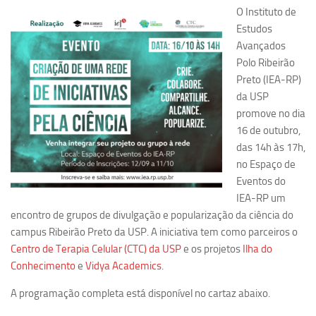
O Instituto de
Pesquisa
Estudos
Avançados
Grupos de Estudo
Polo Ribeirão
Carreira Docente de Impacto
Preto (IEA-RP)
Ciência, Arte, Educação e Sociedade: CienArtES
da USP
promove no dia
Grupo de Estudos Avançados em Tecnologia e Informação
16 de outubro,
em Saúde com foco em Populações Vulneráveis
(Confluencia)
das 14h às 17h,
no Espaço de
Grupos de estudo encerrados
Eventos do
Grupos de Pesquisa
IEA-RP um
encontro de grupos de divulgação e popularização da ciência do
Criminologia Experimental e Segurança Pública
campus Ribeirão Preto da USP. A iniciativa tem como parceiros o
Direito e Tecnologia (Tech Law)
Centro de Terapia Celular (CTC) da USP
e os projetos
Ilha do
Grupo de Pesquisa GPUBLIC – Centro de Estudos em Gestão
Conhecimento
e
Vidya Academics
.
e Políticas Públicas Contemporâneas
A programação completa está disponível no cartaz abaixo.
Grupos de pesquisa encerrados