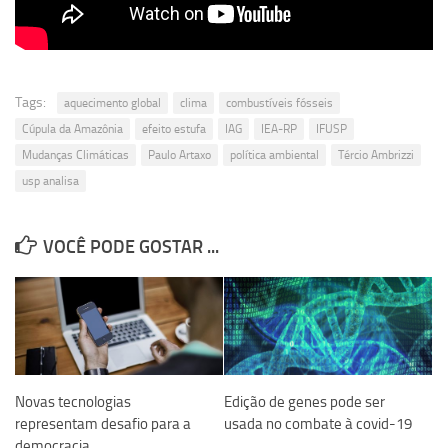
Tags:
aquecimento global
clima
combustíveis fósseis
Cúpula da Amazônia
efeito estufa
IAG
IEA-RP
IFUSP
Mudanças Climáticas
Paulo Artaxo
política ambiental
Tércio Ambrizzi
usp analisa
VOCÊ PODE GOSTAR ...
Novas tecnologias
Edição de genes pode ser
representam desafio para a
usada no combate à covid-19
democracia