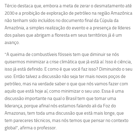
Tércio destaca que, embora a meta de zerar o desmatamento até
Equipe
2030 e a proibição de exploração de petróleo na região Amazônica
Estrutura do polo
não tenham sido incluídos no documento final da Cúpula da
Amazônia, a simples realização do evento e a presença de líderes
Espaço de Eventos
dos países que abrigam a floresta em seus territórios já é um
Projetos
avanço.
Ciência com Pipoca
“A queima de combustíveis fósseis tem que diminuir se nós
Ciência Por Elas
quisermos minimizar a crise climática que já está aí. Isso é ciência,
isso já está definido. E como é que você faz isso? Diminuindo o seu
Pint of Science
uso. Então talvez a discussão não seja ter mais novos poços de
União Pró-Vacina
petróleo, mas na verdade saber o que que nós vamos fazer com
USP Analisa
aquilo que está hoje aí, como minimizar o seu uso. Essa é uma
discussão importante na qual o Brasil tem que tomar uma
Publicações
liderança, porque afinal nós estamos falando ali da Foz do
Clipping
Amazonas, tem toda uma discussão que está mais longe, que
tem pareceres técnicos, mas nós temos que pensar no contexto
Documentos
global”, afirma o professor.
Relatórios