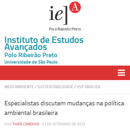
Instituto de Estudos
Avançados
Polo Ribeirão Preto
Universidade de São Paulo
Página Inicial
MEIO AMBIENTE
/
SUSTENTABILIDADE
/
USP ANALISA
Ao vivo
Especialistas discutem mudanças na política
Inscrição
ambiental brasileira
Atividades
POR
THAÍS CARDOSO
· 21 DE SETEMBRO DE 2023
Cátedras