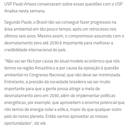
Ano Sabático
USP Paulo Artaxo conversaram sobre essas questões com o USP
Analisa nesta semana.
Daniel Domingues dos Santos
Programas Ano Sabático Encerrados
Segundo Paulo, o Brasil não vai conseguir fazer progressos na
área ambiental em tão pouco tempo, após um retrocesso nos
Cíntia Rosa Pereira de Lima
últimos seis anos. Mesmo assim, o compromisso assumido com o
Cristina Godoy Bernardo de Oliveira (FDRP)
desmatamento zero até 2030 é importante para melhorar a
credibilidade internacional do país.
Evandro Eduardo Seron Ruiz
Fabiana Cristina Severi (FDRP)
“Não vai ser fácil por causa do atual modelo econômico que nós
temos na região Amazônica e por causa da oposição à questão
Fernando de Lima Caneppele
ambiental no Congresso Nacional, que não deve ser minimizada.
Geciane Silveira Porto
Entretanto, a pressão da sociedade brasileira vai ser muito
Maria Paula Costa Bertran
importante para que a gente possa atingir a meta de
desmatamento zero em 2030, além de implementar políticas
Professor Sênior
energéticas, por exemplo, que aproveitem o enorme potencial que
Professores Seniores Encerrados
nós temos de energia solar e eólica, maior do que qualquer outro
país do nosso planeta. Então vamos aproveitar as nossas
Institucional
oportunidades”, diz ele.
Polo Ribeirão Preto