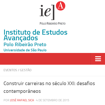
Instituto de Estudos
Avançados
Polo Ribeirão Preto
Universidade de São Paulo
Página Inicial
EVENTOS
/
GESTÃO
Ao vivo
Construir carreiras no século XXI: desafios
Inscrição
contemporâneos
Atividades
POR
JOSÉ RAFAEL SICA
· 4 DE SETEMBRO DE 2015
Cátedras