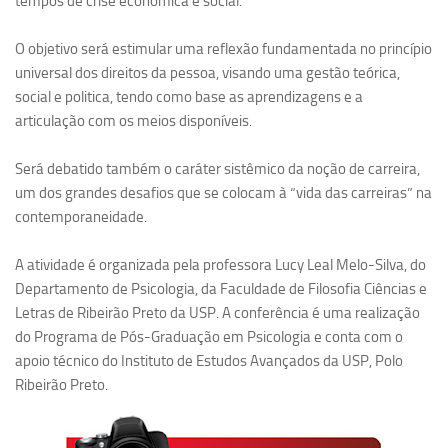
tempos de crise econômica e social.
Ano Sabático
Daniel Domingues dos Santos
O objetivo será estimular uma reflexão fundamentada no princípio
universal dos direitos da pessoa, visando uma gestão teórica,
Programas Ano Sabático Encerrados
social e politica, tendo como base as aprendizagens e a
Cíntia Rosa Pereira de Lima
articulação com os meios disponíveis.
Cristina Godoy Bernardo de Oliveira (FDRP)
Será debatido também o caráter sistêmico da noção de carreira,
Evandro Eduardo Seron Ruiz
um dos grandes desafios que se colocam à “vida das carreiras” na
Fabiana Cristina Severi (FDRP)
contemporaneidade.
Fernando de Lima Caneppele
A atividade é organizada pela professora Lucy Leal Melo-Silva, do
Geciane Silveira Porto
Departamento de Psicologia, da Faculdade de Filosofia Ciências e
Maria Paula Costa Bertran
Letras de Ribeirão Preto da USP. A conferência é uma realização
do Programa de Pós-Graduação em Psicologia e conta com o
Professor Sênior
apoio técnico do Instituto de Estudos Avançados da USP, Polo
Professores Seniores Encerrados
Ribeirão Preto.
Institucional
Polo Ribeirão Preto