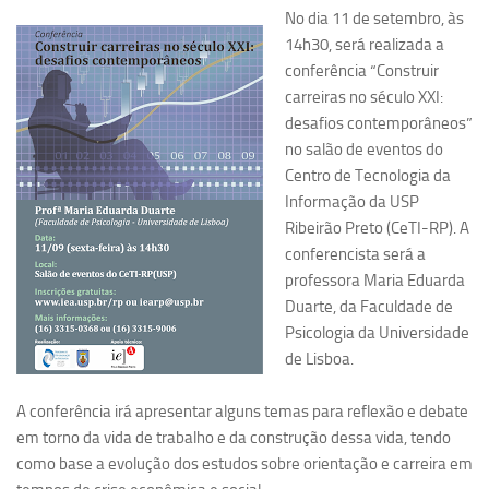
No dia 11 de setembro, às
Pesquisa
14h30, será realizada a
conferência “Construir
Grupos de Estudo
carreiras no século XXI:
Carreira Docente de Impacto
desafios contemporâneos”
Ciência, Arte, Educação e Sociedade: CienArtES
no salão de eventos do
Centro de Tecnologia da
Grupo de Estudos Avançados em Tecnologia e Informação
Informação da USP
em Saúde com foco em Populações Vulneráveis
(Confluencia)
Ribeirão Preto (CeTI-RP). A
conferencista será a
Grupos de estudo encerrados
professora Maria Eduarda
Grupos de Pesquisa
Duarte, da Faculdade de
Psicologia da Universidade
Criminologia Experimental e Segurança Pública
de Lisboa.
Direito e Tecnologia (Tech Law)
Grupo de Pesquisa GPUBLIC – Centro de Estudos em Gestão
A conferência irá apresentar alguns temas para reflexão e debate
e Políticas Públicas Contemporâneas
em torno da vida de trabalho e da construção dessa vida, tendo
como base a evolução dos estudos sobre orientação e carreira em
Grupos de pesquisa encerrados