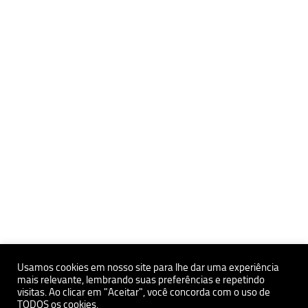
Usamos cookies em nosso site para lhe dar uma experiência
mais relevante, lembrando suas preferências e repetindo
visitas. Ao clicar em "Aceitar", você concorda com o uso de
Políticas de Privacidade e Proteçãoa de Dados Pessoais
TODOS os cookies.