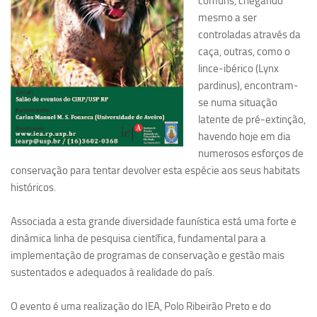
comuns, chegando
Ano Sabático
mesmo a ser
Daniel Domingues dos Santos
controladas através da
caça, outras, como o
Programas Ano Sabático Encerrados
lince-ibérico (Lynx
Cíntia Rosa Pereira de Lima
pardinus), encontram-
Cristina Godoy Bernardo de Oliveira (FDRP)
se numa situação
latente de pré-extinção,
Evandro Eduardo Seron Ruiz
havendo hoje em dia
Fabiana Cristina Severi (FDRP)
numerosos esforços de
conservação para tentar devolver esta espécie aos seus habitats
Fernando de Lima Caneppele
históricos.
Geciane Silveira Porto
Maria Paula Costa Bertran
Associada a esta grande diversidade faunística está uma forte e
dinâmica linha de pesquisa científica, fundamental para a
Professor Sênior
implementação de programas de conservação e gestão mais
Professores Seniores Encerrados
sustentados e adequados à realidade do país.
Institucional
O evento é uma realização do IEA, Polo Ribeirão Preto e do
Polo Ribeirão Preto