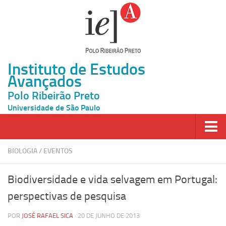
Instituto de Estudos
Avançados
Polo Ribeirão Preto
Universidade de São Paulo
Página Inicial
BIOLOGIA
/
EVENTOS
Ao vivo
Biodiversidade e vida selvagem em Portugal:
Inscrição
perspectivas de pesquisa
Atividades
POR
JOSÉ RAFAEL SICA
· 20 DE JUNHO DE 2013
Cátedras