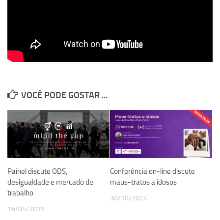
Revista Estudos Avançados
Espaço Cultural
Contato
Newsletter
VOCÊ PODE GOSTAR ...
Painel discute ODS,
Conferência on-line discute
desigualdade e mercado de
maus-tratos a idosos
trabalho
30/10/2024
16/04/2019