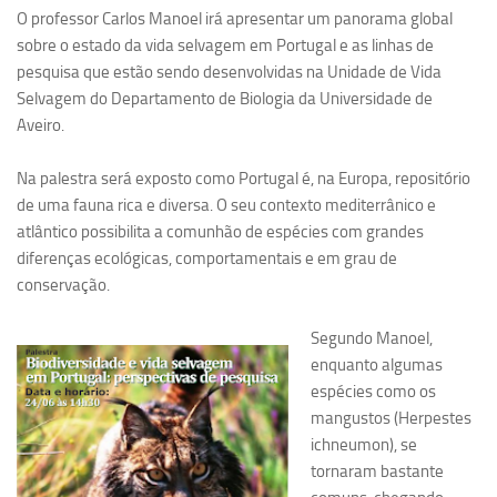
O professor Carlos Manoel irá apresentar um panorama global
Pesquisa
sobre o estado da vida selvagem em Portugal e as linhas de
pesquisa que estão sendo desenvolvidas na Unidade de Vida
Grupos de Estudo
Selvagem do Departamento de Biologia da Universidade de
Carreira Docente de Impacto
Aveiro.
Ciência, Arte, Educação e Sociedade: CienArtES
Na palestra será exposto como Portugal é, na Europa, repositório
Grupo de Estudos Avançados em Tecnologia e Informação
de uma fauna rica e diversa. O seu contexto mediterrânico e
em Saúde com foco em Populações Vulneráveis
(Confluencia)
atlântico possibilita a comunhão de espécies com grandes
diferenças ecológicas, comportamentais e em grau de
Grupos de estudo encerrados
conservação.
Grupos de Pesquisa
Segundo Manoel,
Criminologia Experimental e Segurança Pública
enquanto algumas
Direito e Tecnologia (Tech Law)
espécies como os
Grupo de Pesquisa GPUBLIC – Centro de Estudos em Gestão
mangustos (Herpestes
e Políticas Públicas Contemporâneas
ichneumon), se
Grupos de pesquisa encerrados
tornaram bastante