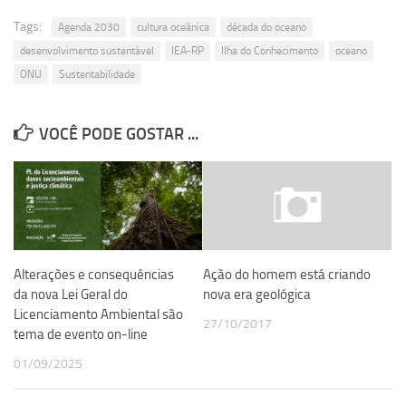
Tags:
Agenda 2030
cultura oceânica
década do oceano
desenvolvimento sustentável
IEA-RP
Ilha do Conhecimento
oceano
ONU
Sustentabilidade
VOCÊ PODE GOSTAR ...
Alterações e consequências
Ação do homem está criando
da nova Lei Geral do
nova era geológica
Licenciamento Ambiental são
27/10/2017
tema de evento on-line
01/09/2025