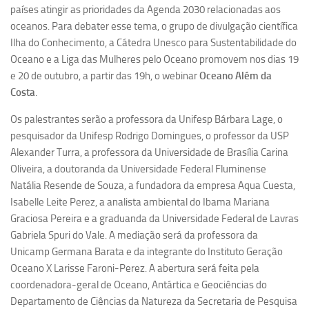
Ano Sabático
países atingir as prioridades da Agenda 2030 relacionadas aos
oceanos. Para debater esse tema, o grupo de divulgação científica
Daniel Domingues dos Santos
Ilha do Conhecimento, a Cátedra Unesco para Sustentabilidade do
Programas Ano Sabático Encerrados
Oceano e a Liga das Mulheres pelo Oceano promovem nos dias 19
Cíntia Rosa Pereira de Lima
e 20 de outubro, a partir das 19h, o webinar
Oceano Além da
Costa
.
Cristina Godoy Bernardo de Oliveira (FDRP)
Os palestrantes serão a professora da Unifesp Bárbara Lage, o
Evandro Eduardo Seron Ruiz
pesquisador da Unifesp Rodrigo Domingues, o professor da USP
Fabiana Cristina Severi (FDRP)
Alexander Turra, a professora da Universidade de Brasília Carina
Fernando de Lima Caneppele
Oliveira, a doutoranda da Universidade Federal Fluminense
Natália Resende de Souza, a fundadora da empresa Aqua Cuesta,
Geciane Silveira Porto
Isabelle Leite Perez, a analista ambiental do Ibama Mariana
Maria Paula Costa Bertran
Graciosa Pereira e a graduanda da Universidade Federal de Lavras
Professor Sênior
Gabriela Spuri do Vale. A mediação será da professora da
Unicamp Germana Barata e da integrante do Instituto Geração
Professores Seniores Encerrados
Oceano X Larisse Faroni-Perez. A abertura será feita pela
Institucional
coordenadora-geral de Oceano, Antártica e Geociências do
Departamento de Ciências da Natureza da Secretaria de Pesquisa
Polo Ribeirão Preto