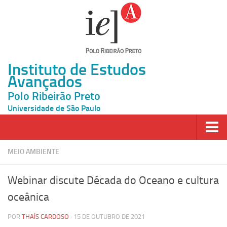
Instituto de Estudos
Avançados
Polo Ribeirão Preto
Universidade de São Paulo
Página Inicial
MEIO AMBIENTE
Ao vivo
Webinar discute Década do Oceano e cultura
Inscrição
oceânica
Atividades
POR
THAÍS CARDOSO
· 15 DE OUTUBRO DE 2021
Cátedras