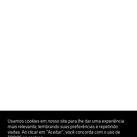
Usamos cookies em nosso site para lhe dar uma experiência
mais relevante, lembrando suas preferências e repetindo
visitas. Ao clicar em "Aceitar", você concorda com o uso de
Políticas de Privacidade e Proteçãoa de Dados Pessoais