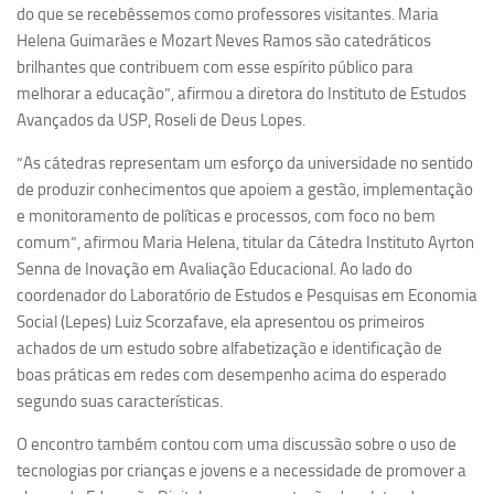
do que se recebêssemos como professores visitantes. Maria
Equipe
Helena Guimarães e Mozart Neves Ramos são catedráticos
brilhantes que contribuem com esse espírito público para
Estrutura do polo
melhorar a educação”, afirmou a diretora do Instituto de Estudos
Espaço de Eventos
Avançados da USP, Roseli de Deus Lopes.
Projetos
“As cátedras representam um esforço da universidade no sentido
Ciência com Pipoca
de produzir conhecimentos que apoiem a gestão, implementação
e monitoramento de políticas e processos, com foco no bem
Ciência Por Elas
comum”, afirmou Maria Helena, titular da Cátedra Instituto Ayrton
Pint of Science
Senna de Inovação em Avaliação Educacional. Ao lado do
União Pró-Vacina
coordenador do Laboratório de Estudos e Pesquisas em Economia
Social (Lepes) Luiz Scorzafave, ela apresentou os primeiros
USP Analisa
achados de um estudo sobre alfabetização e identificação de
Publicações
boas práticas em redes com desempenho acima do esperado
segundo suas características.
Clipping
Documentos
O encontro também contou com uma discussão sobre o uso de
tecnologias por crianças e jovens e a necessidade de promover a
Relatórios