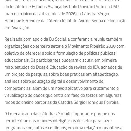
Ano Sabático
do Instituto de Estudos Avançados Polo Ribeirão Preto da USP,
Daniel Domingues dos Santos
marcou o início das atividades de 2026 da Cátedra Sérgio
Henrique Ferreira e da Cátedra Instituto Ayrton Senna de Inovação
Programas Ano Sabático Encerrados
em Avaliação.
Cíntia Rosa Pereira de Lima
Realizada com apoio da B3 Social, a conferência reuniu também
Cristina Godoy Bernardo de Oliveira (FDRP)
organizações do terceiro setor e o Movimento Ribeirão 2030 com
Evandro Eduardo Seron Ruiz
objetivo de oferecer apoio à formulação de políticas públicas
educacionais. Os participantes puderam discutir, em primeira
Fabiana Cristina Severi (FDRP)
mão, estudos do Dossiê Educação da revista do IEA, achados de
Fernando de Lima Caneppele
um projeto de pesquisa sobre boas práticas em alfabetização,
Geciane Silveira Porto
análises sobre educação digital e desenvolvimento de
competências, além de um novo aplicativo para cruzamento e
Maria Paula Costa Bertran
visualização de dados que entra em fase de testes em algumas
Professor Sênior
redes de ensino parcerias da Cátedra Sérgio Henrique Ferreira.
Professores Seniores Encerrados
“O mecanismo das cátedras é muito importante porque nos
Institucional
permite reunir as maiores inteligências do setor para fazer
programas conjuntos e contínuos, em uma relação mais intensa
Polo Ribeirão Preto