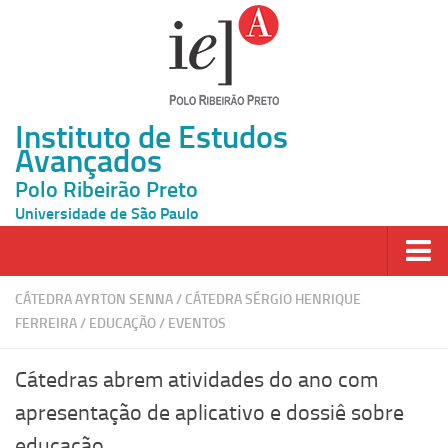
Instituto de Estudos
Avançados
Polo Ribeirão Preto
Universidade de São Paulo
Página Inicial
CÁTEDRA AYRTON SENNA
/
CÁTEDRA SÉRGIO HENRIQUE
FERREIRA
/
EDUCAÇÃO
/
EVENTOS
Ao vivo
Inscrição
Cátedras abrem atividades do ano com
Atividades
apresentação de aplicativo e dossiê sobre
educação
Cátedras