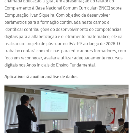
chamada Educação Digital, em apresentação do relator do
Revista Estudos Avançados
Complemento à Base Nacional Comum Curricular (BNCC) sobre
Computação, Ivan Siqueira. Com objetivo de desenvolver
Espaço Cultural
parâmetros para a formação continuada neste campo e
Contato
identificar contribuições do desenvolvimento de competências
digitais para a alfabetização e o letramento matemático, ele irá
Newsletter
realizar um projeto de pós-doc no IEA-RP ao longo de 2026. O
trabalho contará com oficinas para educadores formadores, com
foco em reconhecer, avaliar e utilizar adequadamente recursos
digitais nos Anos Iniciais do Ensino Fundamental.
Aplicativo irá auxiliar análise de dados