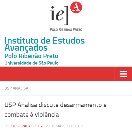
Instituto de Estudos
Avançados
Polo Ribeirão Preto
Universidade de São Paulo
Página Inicial
USP ANALISA
Ao vivo
USP Analisa discute desarmamento e
Inscrição
combate à violência
Atividades
POR
JOSÉ RAFAEL SICA
· 29 DE MARÇO DE 2017
Cátedras