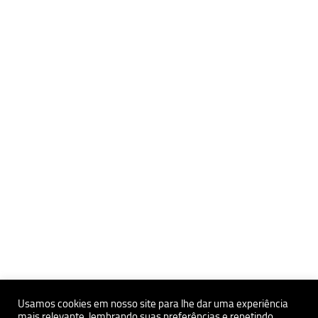
Usamos cookies em nosso site para lhe dar uma experiência
mais relevante, lembrando suas preferências e repetindo