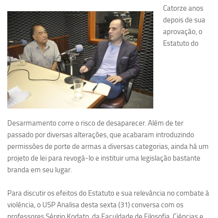
Catorze anos
Pesquisa
depois de sua
aprovação, o
Grupos de Estudo
Estatuto do
Carreira Docente de Impacto
Ciência, Arte, Educação e Sociedade: CienArtES
Grupo de Estudos Avançados em Tecnologia e Informação
em Saúde com foco em Populações Vulneráveis
(Confluencia)
Grupos de estudo encerrados
Desarmamento corre o risco de desaparecer. Além de ter
Grupos de Pesquisa
passado por diversas alterações, que acabaram introduzindo
permissões de porte de armas a diversas categorias, ainda há um
Criminologia Experimental e Segurança Pública
projeto de lei para revogá-lo e instituir uma legislação bastante
Direito e Tecnologia (Tech Law)
branda em seu lugar.
Grupo de Pesquisa GPUBLIC – Centro de Estudos em Gestão
e Políticas Públicas Contemporâneas
Para discutir os efeitos do Estatuto e sua relevância no combate à
violência, o USP Analisa desta sexta (31) conversa com os
Grupos de pesquisa encerrados
professores Sérgio Kodato, da Faculdade de Filosofia, Ciências e