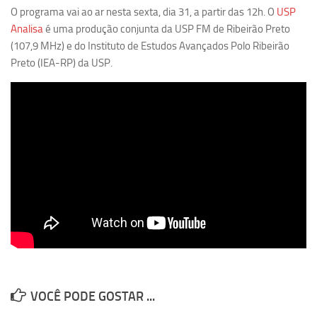
O programa vai ao ar nesta sexta, dia 31, a partir das 12h. O
USP
Equipe
Analisa
é uma produção conjunta da USP FM de Ribeirão Preto
Estrutura do polo
(107,9 MHz) e do Instituto de Estudos Avançados Polo Ribeirão
Preto (IEA-RP) da USP.
Espaço de Eventos
Projetos
Ciência com Pipoca
Ciência Por Elas
Pint of Science
União Pró-Vacina
USP Analisa
Publicações
Clipping
Documentos
VOCÊ PODE GOSTAR ...
Relatórios