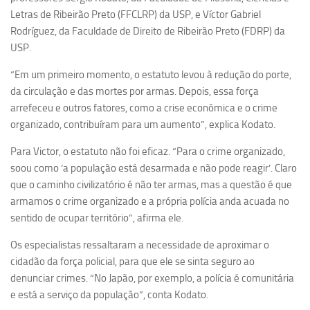
Ano Sabático
Letras de Ribeirão Preto (FFCLRP) da USP, e Víctor Gabriel
Daniel Domingues dos Santos
Rodríguez, da Faculdade de Direito de Ribeirão Preto (FDRP) da
USP.
Programas Ano Sabático Encerrados
“Em um primeiro momento, o estatuto levou à redução do porte,
Cíntia Rosa Pereira de Lima
da circulação e das mortes por armas. Depois, essa força
Cristina Godoy Bernardo de Oliveira (FDRP)
arrefeceu e outros fatores, como a crise econômica e o crime
Evandro Eduardo Seron Ruiz
organizado, contribuíram para um aumento”, explica Kodato.
Fabiana Cristina Severi (FDRP)
Para Victor, o estatuto não foi eficaz. “Para o crime organizado,
Fernando de Lima Caneppele
soou como ‘a população está desarmada e não pode reagir’. Claro
que o caminho civilizatório é não ter armas, mas a questão é que
Geciane Silveira Porto
armamos o crime organizado e a própria polícia anda acuada no
Maria Paula Costa Bertran
sentido de ocupar território”, afirma ele.
Professor Sênior
Os especialistas ressaltaram a necessidade de aproximar o
Professores Seniores Encerrados
cidadão da força policial, para que ele se sinta seguro ao
denunciar crimes. “No Japão, por exemplo, a polícia é comunitária
Institucional
e está a serviço da população”, conta Kodato.
Polo Ribeirão Preto