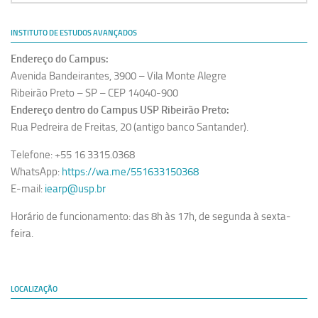
Revista Estudos Avançados
INSTITUTO DE ESTUDOS AVANÇADOS
Espaço Cultural
Endereço do Campus:
Contato
Avenida Bandeirantes, 3900 – Vila Monte Alegre
Newsletter
Ribeirão Preto – SP – CEP 14040-900
Endereço dentro do Campus USP Ribeirão Preto:
Rua Pedreira de Freitas, 20 (antigo banco Santander).
Telefone: +55 16 3315.0368
WhatsApp:
https://wa.me/551633150368
E-mail:
iearp@usp.br
Horário de funcionamento: das 8h às 17h, de segunda à sexta-
feira.
LOCALIZAÇÃO