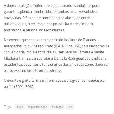
Ano Sabático
A dupla-titulação é diferente do doutorado-sanduíche, pois
Daniel Domingues dos Santos
garante diploma reconhecido por ambas as universidades
envolvidas. Além de proporcionar a colaboração entre as
Programas Ano Sabático Encerrados
universidades, o recurso ainda possibilita o crescimento
Cíntia Rosa Pereira de Lima
profissional e pessoal dos estudantes.
Cristina Godoy Bernardo de Oliveira (FDRP)
No evento, que conta com o apoio do Instituto de Estudos
Evandro Eduardo Seron Ruiz
Avançados Polo Ribeirão Preto (IEA-RP) da USP, os assessores de
convênios da Pró-Reitoria Niels Olsen Saraiva Câmara e Kavita
Fabiana Cristina Severi (FDRP)
Miadaira Hamza e a secretária Daniella Rodrigues vão explicar a
Fernando de Lima Caneppele
estudantes, docentes e funcionários das unidades como deve ser
Geciane Silveira Porto
o processo no âmbito administrativo.
Maria Paula Costa Bertran
O evento é gratuito, mais informações: prpg-convenios@usp.br
ou (11) 3091-3062.
Professor Sênior
Professores Seniores Encerrados
Institucional
Tags:
dupla
dupla-titulação
titulação
usp
Polo Ribeirão Preto