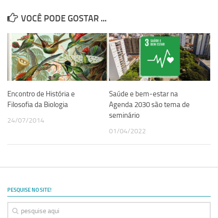
Equipe
VOCÊ PODE GOSTAR ...
Estrutura do polo
Espaço de Eventos
Projetos
Ciência com Pipoca
Encontro de História e
Saúde e bem-estar na
Ciência Por Elas
Filosofia da Biologia
Agenda 2030 são tema de
Pint of Science
seminário
24/07/2014
União Pró-Vacina
01/04/2022
USP Analisa
Publicações
Clipping
PESQUISE NO SITE!
Documentos
Relatórios