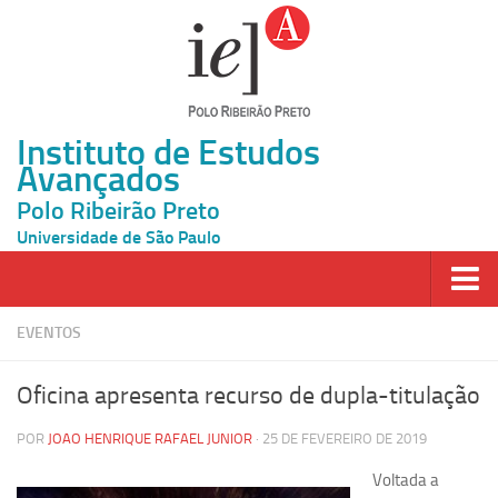
Instituto de Estudos
Avançados
Polo Ribeirão Preto
Universidade de São Paulo
Página Inicial
EVENTOS
Ao vivo
Oficina apresenta recurso de dupla-titulação
Inscrição
POR
JOAO HENRIQUE RAFAEL JUNIOR
· 25 DE FEVEREIRO DE 2019
Atividades
Voltada a
Cátedras