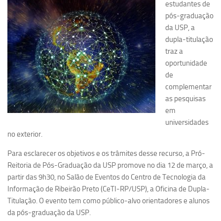
estudantes de
Pesquisa
pós-graduação
da USP, a
Grupos de Estudo
dupla-titulação
Carreira Docente de Impacto
traz a
oportunidade
Ciência, Arte, Educação e Sociedade: CienArtES
de
Grupo de Estudos Avançados em Tecnologia e Informação
complementar
em Saúde com foco em Populações Vulneráveis
as pesquisas
(Confluencia)
em
Grupos de estudo encerrados
universidades
no exterior.
Grupos de Pesquisa
Criminologia Experimental e Segurança Pública
Para esclarecer os objetivos e os trâmites desse recurso, a Pró-
Reitoria de Pós-Graduação da USP promove no dia 12 de março, a
Direito e Tecnologia (Tech Law)
partir das 9h30, no Salão de Eventos do Centro de Tecnologia da
Grupo de Pesquisa GPUBLIC – Centro de Estudos em Gestão
Informação de Ribeirão Preto (CeTI-RP/USP), a Oficina de Dupla-
e Políticas Públicas Contemporâneas
Titulação. O evento tem como público-alvo orientadores e alunos
Grupos de pesquisa encerrados
da pós-graduação da USP.