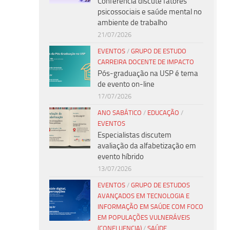
Conferência discute fatores
psicossociais e saúde mental no
ambiente de trabalho
21/07/2026
EVENTOS
/
GRUPO DE ESTUDO
CARREIRA DOCENTE DE IMPACTO
Pós-graduação na USP é tema
de evento on-line
17/07/2026
ANO SABÁTICO
/
EDUCAÇÃO
/
EVENTOS
Especialistas discutem
avaliação da alfabetização em
evento híbrido
13/07/2026
EVENTOS
/
GRUPO DE ESTUDOS
AVANÇADOS EM TECNOLOGIA E
INFORMAÇÃO EM SAÚDE COM FOCO
EM POPULAÇÕES VULNERÁVEIS
(CONFLUENCIA)
/
SAÚDE