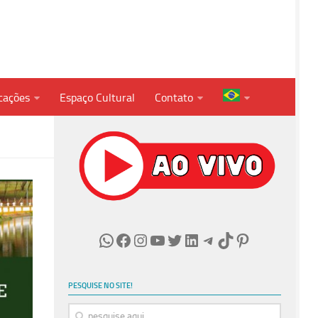
cações
Espaço Cultural
Contato
WhatsApp
Facebook
Instagram
Youtube
Twitter
LinkedIn
Telegram
TikTok
Pinterest
PESQUISE NO SITE!