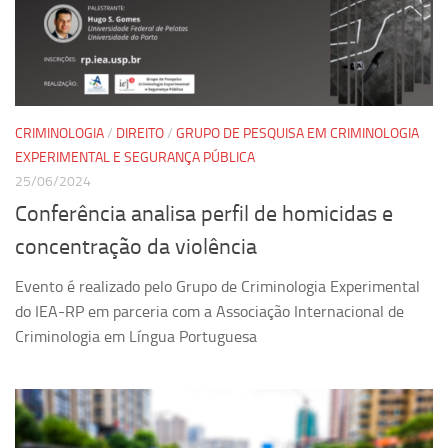
Ano Sabático
Daniel Domingues dos Santos
Programas Ano Sabático Encerrados
Cíntia Rosa Pereira de Lima
CRIMINOLOGIA
/
DIREITO
/
GRUPO DE PESQUISA EM CRIMINOLOGIA
Cristina Godoy Bernardo de Oliveira (FDRP)
EXPERIMENTAL E SEGURANÇA PÚBLICA
Evandro Eduardo Seron Ruiz
25/06/2024
Fabiana Cristina Severi (FDRP)
Conferência analisa perfil de homicidas e
Fernando de Lima Caneppele
concentração da violência
Geciane Silveira Porto
Evento é realizado pelo Grupo de Criminologia Experimental
Maria Paula Costa Bertran
do IEA-RP em parceria com a Associação Internacional de
Criminologia em Língua Portuguesa
Professor Sênior
Professores Seniores Encerrados
Institucional
Polo Ribeirão Preto