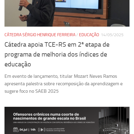
Pesquisa
Grupos de Estudo
Carreira Docente de Impacto
CÁTEDRA SÉRGIO HENRIQUE FERREIRA
/
EDUCAÇÃO
14/05/2025
Ciência, Arte, Educação e Sociedade: CienArtES
Cátedra apoia TCE-RS em 2ª etapa de
Grupo de Estudos Avançados em Tecnologia e Informação
programa de melhoria dos índices de
em Saúde com foco em Populações Vulneráveis
(Confluencia)
educação
Grupos de estudo encerrados
Em evento de lançamento, titular Mozart Neves Ramos
Grupos de Pesquisa
apresenta palestra sobre recomposição da aprendizagem e
sugere foco no SAEB 2025
Criminologia Experimental e Segurança Pública
Direito e Tecnologia (Tech Law)
Grupo de Pesquisa GPUBLIC – Centro de Estudos em Gestão
e Políticas Públicas Contemporâneas
Grupos de pesquisa encerrados