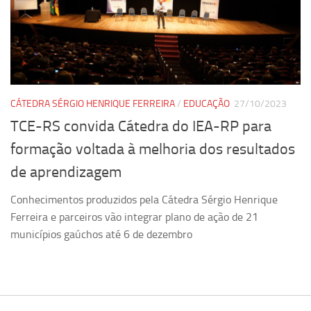
Revista Estudos Avançados
Espaço Cultural
Contato
Newsletter
CÁTEDRA SÉRGIO HENRIQUE FERREIRA
/
EDUCAÇÃO
27/10/2023
TCE-RS convida Cátedra do IEA-RP para
formação voltada à melhoria dos resultados
de aprendizagem
Conhecimentos produzidos pela Cátedra Sérgio Henrique
Ferreira e parceiros vão integrar plano de ação de 21
municípios gaúchos até 6 de dezembro