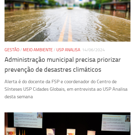
Equipe
Estrutura do polo
Espaço de Eventos
Projetos
Ciência com Pipoca
GESTÃO
/
MEIO AMBIENTE
/
USP ANALISA
14/06/2024
Administração municipal precisa priorizar
Ciência Por Elas
prevenção de desastres climáticos
Pint of Science
União Pró-Vacina
Alerta é do docente da FSP e coordenador do Centro de
Sínteses USP Cidades Globais, em entrevista ao USP Analisa
USP Analisa
desta semana
Publicações
Clipping
Documentos
Relatórios