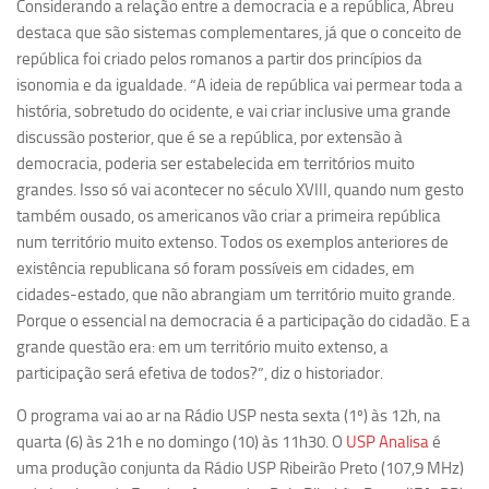
Considerando a relação entre a democracia e a república, Abreu
Equipe
destaca que são sistemas complementares, já que o conceito de
república foi criado pelos romanos a partir dos princípios da
Estrutura do polo
isonomia e da igualdade. “A ideia de república vai permear toda a
Espaço de Eventos
história, sobretudo do ocidente, e vai criar inclusive uma grande
discussão posterior, que é se a república, por extensão à
Projetos
democracia, poderia ser estabelecida em territórios muito
Ciência com Pipoca
grandes. Isso só vai acontecer no século XVIII, quando num gesto
Ciência Por Elas
também ousado, os americanos vão criar a primeira república
num território muito extenso. Todos os exemplos anteriores de
Pint of Science
existência republicana só foram possíveis em cidades, em
União Pró-Vacina
cidades-estado, que não abrangiam um território muito grande.
Porque o essencial na democracia é a participação do cidadão. E a
USP Analisa
grande questão era: em um território muito extenso, a
Publicações
participação será efetiva de todos?”, diz o historiador.
Clipping
O programa vai ao ar na Rádio USP nesta sexta (1º) às 12h, na
Documentos
quarta (6) às 21h e no domingo (10) às 11h30. O
USP Analisa
é
uma produção conjunta da Rádio USP Ribeirão Preto (107,9 MHz)
Relatórios