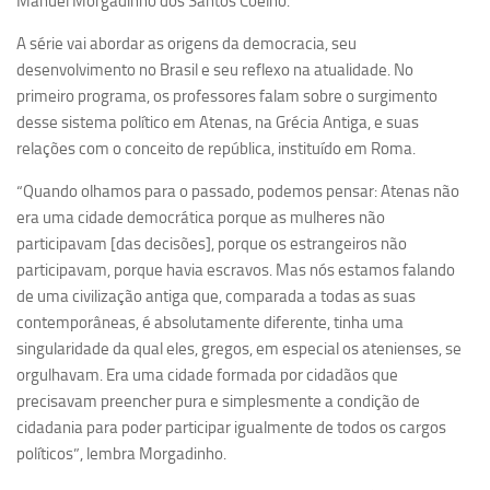
Manuel Morgadinho dos Santos Coelho.
Ano Sabático
A série vai abordar as origens da democracia, seu
Daniel Domingues dos Santos
desenvolvimento no Brasil e seu reflexo na atualidade. No
Programas Ano Sabático Encerrados
primeiro programa, os professores falam sobre o surgimento
Cíntia Rosa Pereira de Lima
desse sistema político em Atenas, na Grécia Antiga, e suas
relações com o conceito de república, instituído em Roma.
Cristina Godoy Bernardo de Oliveira (FDRP)
“Quando olhamos para o passado, podemos pensar: Atenas não
Evandro Eduardo Seron Ruiz
era uma cidade democrática porque as mulheres não
Fabiana Cristina Severi (FDRP)
participavam [das decisões], porque os estrangeiros não
Fernando de Lima Caneppele
participavam, porque havia escravos. Mas nós estamos falando
de uma civilização antiga que, comparada a todas as suas
Geciane Silveira Porto
contemporâneas, é absolutamente diferente, tinha uma
Maria Paula Costa Bertran
singularidade da qual eles, gregos, em especial os atenienses, se
Professor Sênior
orgulhavam. Era uma cidade formada por cidadãos que
precisavam preencher pura e simplesmente a condição de
Professores Seniores Encerrados
cidadania para poder participar igualmente de todos os cargos
Institucional
políticos”, lembra Morgadinho.
Polo Ribeirão Preto