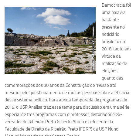
Democracia foi
Pesquisa
uma palavra
bastante
Grupos de Estudo
presente no
Carreira Docente de Impacto
noticiário
Ciência, Arte, Educação e Sociedade: CienArtES
brasileiro em
2018, tanto em
Grupo de Estudos Avançados em Tecnologia e Informação
virtude da
em Saúde com foco em Populações Vulneráveis
(Confluencia)
realização de
eleições,
Grupos de estudo encerrados
quanto das
Grupos de Pesquisa
comemorações dos 30 anos da Constituição de 1988 e até
mesmo pelo questionamento de muitas pessoas sobre a eficácia
Criminologia Experimental e Segurança Pública
desse sistema político. Para abrir a temporada de programas de
Direito e Tecnologia (Tech Law)
2019, o USP Analisa traz esse tema para discussão em uma série
Grupo de Pesquisa GPUBLIC – Centro de Estudos em Gestão
especial de três programas com o professor, historiador e ex-
e Políticas Públicas Contemporâneas
vereador de Ribeirão Preto Gilberto Abreu e o docente da
Faculdade de Direito de Ribeirão Preto (FDRP) da USP Nuno
Grupos de pesquisa encerrados