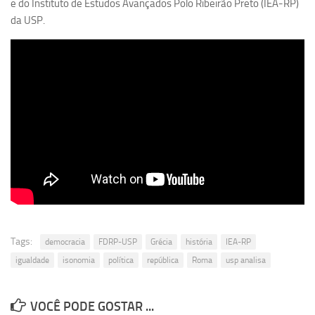
e do Instituto de Estudos Avançados Polo Ribeirão Preto (IEA-RP)
Revista Estudos Avançados
da USP.
Espaço Cultural
Contato
Newsletter
Tags:
democracia
FDRP-USP
Grécia
história
IEA-RP
igualdade
isonomia
política
república
Roma
usp analisa
VOCÊ PODE GOSTAR ...