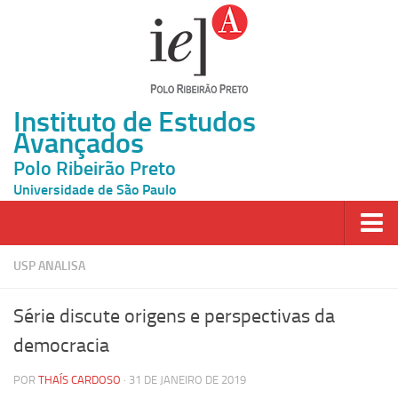
Instituto de Estudos
Avançados
Polo Ribeirão Preto
Universidade de São Paulo
Página Inicial
USP ANALISA
Ao vivo
Série discute origens e perspectivas da
Inscrição
democracia
Atividades
POR
THAÍS CARDOSO
· 31 DE JANEIRO DE 2019
Cátedras