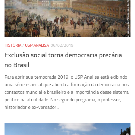
Ano Sabático
Daniel Domingues dos Santos
Programas Ano Sabático Encerrados
Cíntia Rosa Pereira de Lima
Cristina Godoy Bernardo de Oliveira (FDRP)
HISTÓRIA
/
USP ANALISA
06/02/2019
Evandro Eduardo Seron Ruiz
Exclusão social torna democracia precária
Fabiana Cristina Severi (FDRP)
no Brasil
Fernando de Lima Caneppele
Para abrir sua temporada 2019, o USP Analisa está exibindo
Geciane Silveira Porto
uma série especial que aborda a formação da democracia nos
contextos mundial e brasileiro e a importância desse sistema
Maria Paula Costa Bertran
político na atualidade. No segundo programa, o professor,
Professor Sênior
historiador e ex-vereador...
Professores Seniores Encerrados
Institucional
Polo Ribeirão Preto