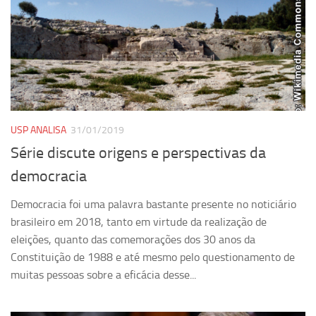
Equipe
Estrutura do polo
Espaço de Eventos
Projetos
Ciência com Pipoca
USP ANALISA
31/01/2019
Ciência Por Elas
Série discute origens e perspectivas da
Pint of Science
democracia
União Pró-Vacina
Democracia foi uma palavra bastante presente no noticiário
USP Analisa
brasileiro em 2018, tanto em virtude da realização de
Publicações
eleições, quanto das comemorações dos 30 anos da
Constituição de 1988 e até mesmo pelo questionamento de
Clipping
muitas pessoas sobre a eficácia desse...
Documentos
Relatórios