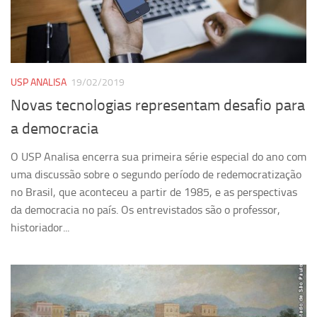
Pesquisa
Grupos de Estudo
Carreira Docente de Impacto
USP ANALISA
19/02/2019
Ciência, Arte, Educação e Sociedade: CienArtES
Novas tecnologias representam desafio para
Grupo de Estudos Avançados em Tecnologia e Informação
a democracia
em Saúde com foco em Populações Vulneráveis
(Confluencia)
O USP Analisa encerra sua primeira série especial do ano com
Grupos de estudo encerrados
uma discussão sobre o segundo período de redemocratização
no Brasil, que aconteceu a partir de 1985, e as perspectivas
Grupos de Pesquisa
da democracia no país. Os entrevistados são o professor,
Criminologia Experimental e Segurança Pública
historiador...
Direito e Tecnologia (Tech Law)
Grupo de Pesquisa GPUBLIC – Centro de Estudos em Gestão
e Políticas Públicas Contemporâneas
Grupos de pesquisa encerrados