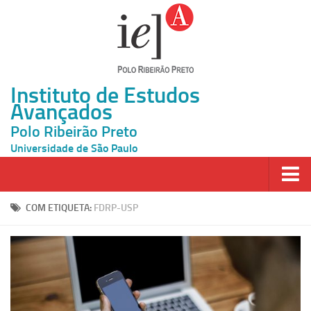
Instituto de Estudos
Avançados
Polo Ribeirão Preto
Universidade de São Paulo
Página Inicial
COM ETIQUETA:
FDRP-USP
Ao vivo
Inscrição
Atividades
Cátedras