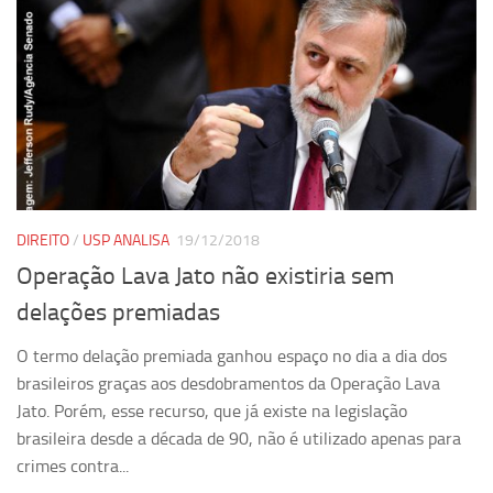
Revista Estudos Avançados
Espaço Cultural
Contato
Newsletter
DIREITO
/
USP ANALISA
19/12/2018
Operação Lava Jato não existiria sem
delações premiadas
O termo delação premiada ganhou espaço no dia a dia dos
brasileiros graças aos desdobramentos da Operação Lava
Jato. Porém, esse recurso, que já existe na legislação
brasileira desde a década de 90, não é utilizado apenas para
crimes contra...