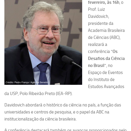
fevereiro, às 16h
, o
Pesquisa
Prof. Luiz
Davidovich,
Grupos de Estudo
presidente da
Carreira Docente de Impacto
Academia Brasileira
de Ciências (ABC),
Ciência, Arte, Educação e Sociedade: CienArtES
realizará a
Grupo de Estudos Avançados em Tecnologia e Informação
conferência “
Os
em Saúde com foco em Populações Vulneráveis
Desafios da Ciência
(Confluencia)
no Brasil
“, no
Grupos de estudo encerrados
Espaço de Eventos
do Instituto de
Grupos de Pesquisa
Estudos Avançados
Criminologia Experimental e Segurança Pública
da USP, Polo Ribeirão Preto (IEA-RP).
Direito e Tecnologia (Tech Law)
Davidovich abordará o histórico da ciência no país, a função das
Grupo de Pesquisa GPUBLIC – Centro de Estudos em Gestão
universidades e centros de pesquisa, e o papel da ABC na
e Políticas Públicas Contemporâneas
institucionalização da ciência brasileira.
Grupos de pesquisa encerrados
A conferência destacará também os avanços proporcionados pelo