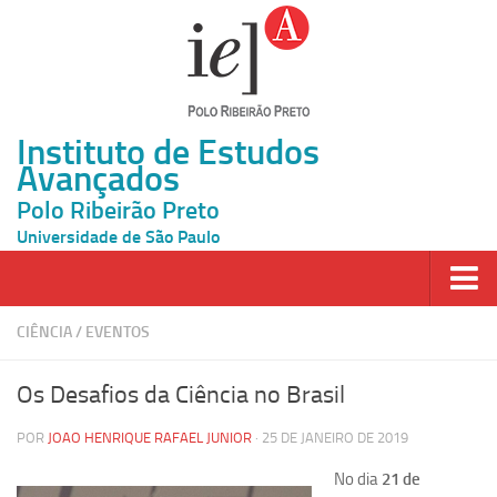
Instituto de Estudos
Avançados
Polo Ribeirão Preto
Universidade de São Paulo
Página Inicial
CIÊNCIA
/
EVENTOS
Ao vivo
Os Desafios da Ciência no Brasil
Inscrição
POR
JOAO HENRIQUE RAFAEL JUNIOR
· 25 DE JANEIRO DE 2019
Atividades
No dia
21 de
Cátedras