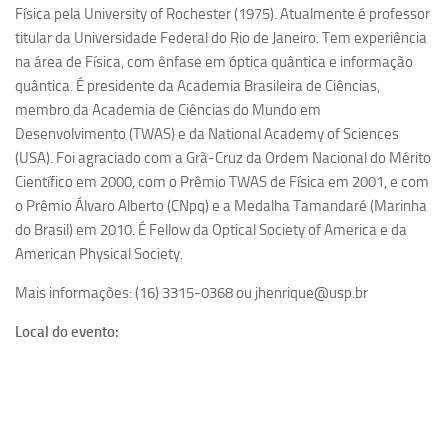
Física pela University of Rochester (1975). Atualmente é professor
Equipe
titular da Universidade Federal do Rio de Janeiro. Tem experiência
Estrutura do polo
na área de Física, com ênfase em óptica quântica e informação
quântica. É presidente da Academia Brasileira de Ciências,
Espaço de Eventos
membro da Academia de Ciências do Mundo em
Projetos
Desenvolvimento (TWAS) e da National Academy of Sciences
(USA). Foi agraciado com a Grã-Cruz da Ordem Nacional do Mérito
Ciência com Pipoca
Científico em 2000, com o Prêmio TWAS de Física em 2001, e com
Ciência Por Elas
o Prêmio Álvaro Alberto (CNpq) e a Medalha Tamandaré (Marinha
do Brasil) em 2010. É Fellow da Optical Society of America e da
Pint of Science
American Physical Society.
União Pró-Vacina
Mais informações: (16) 3315-0368 ou jhenrique@usp.br
USP Analisa
Publicações
Local do evento:
Clipping
Documentos
Relatórios