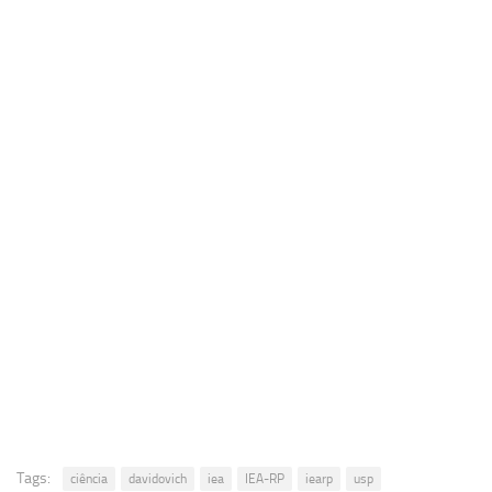
Revista Estudos Avançados
Espaço Cultural
Contato
Newsletter
Tags:
ciência
davidovich
iea
IEA-RP
iearp
usp