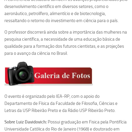
Ano Sabático
desenvolvimento científico em diversos setores, como o
Daniel Domingues dos Santos
aeronáutico, petrolífero, alimentício e de biotecnologia,
ressaltando o retorno do investimento em ciência para o país.
Programas Ano Sabático Encerrados
O professor discorrerá ainda sobre a importância das mulheres na
Cíntia Rosa Pereira de Lima
pesquisa científica, a necessidade de uma educação básica de
Cristina Godoy Bernardo de Oliveira (FDRP)
qualidade para a formação dos futuros cientistas, e as projeções
Evandro Eduardo Seron Ruiz
para o avanço da ciência no Brasil.
Fabiana Cristina Severi (FDRP)
Fernando de Lima Caneppele
Geciane Silveira Porto
Maria Paula Costa Bertran
O evento é organizado pelo IEA-RP, com o apoio do
Professor Sênior
Departamento de Física da Faculdade de Filosofia, Ciências e
Professores Seniores Encerrados
Letras da USP Ribeirão Preto e da Rádio USP Ribeirão Preto.
Institucional
Sobre Luiz Davidovich:
Possui graduação em Fisica pela Pontifícia
Universidade Católica do Rio de Janeiro (1968) e doutorado em
Polo Ribeirão Preto