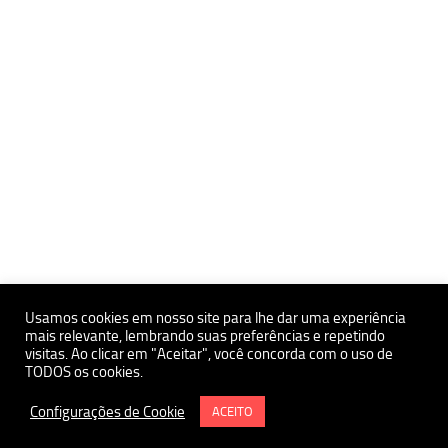
Usamos cookies em nosso site para lhe dar uma experiência
mais relevante, lembrando suas preferências e repetindo
visitas. Ao clicar em "Aceitar", você concorda com o uso de
Políticas de Privacidade e Proteçãoa de Dados Pessoais
TODOS os cookies.
Política de uso de Cookies
Instituto de Estudos Avançados da USP Polo Ribeirão Preto
Configurações de Cookie
ACEITO
Termo e Condições de Uso do Site