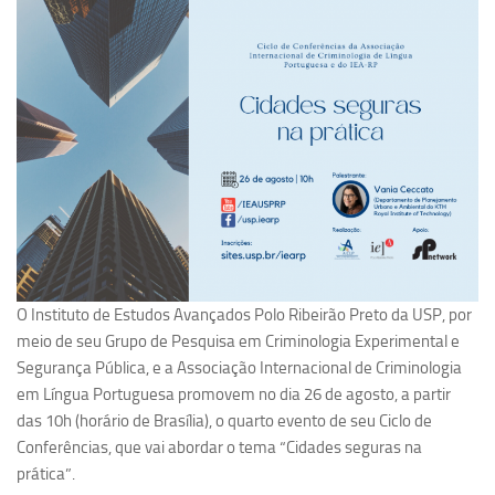
Pesquisa
Grupos de Estudo
Carreira Docente de Impacto
Ciência, Arte, Educação e Sociedade: CienArtES
Grupo de Estudos Avançados em Tecnologia e Informação
em Saúde com foco em Populações Vulneráveis
(Confluencia)
Grupos de estudo encerrados
Grupos de Pesquisa
O Instituto de Estudos Avançados Polo Ribeirão Preto da USP, por
Criminologia Experimental e Segurança Pública
meio de seu Grupo de Pesquisa em Criminologia Experimental e
Segurança Pública, e a Associação Internacional de Criminologia
Direito e Tecnologia (Tech Law)
em Língua Portuguesa promovem no dia 26 de agosto, a partir
Grupo de Pesquisa GPUBLIC – Centro de Estudos em Gestão
das 10h (horário de Brasília), o quarto evento de seu Ciclo de
e Políticas Públicas Contemporâneas
Conferências, que vai abordar o tema “Cidades seguras na
Grupos de pesquisa encerrados
prática”.