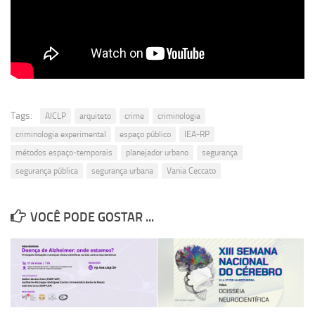
Revista Estudos Avançados
Espaço Cultural
Contato
Newsletter
Tags:
AICLP
arquiteto
crime
criminologia
criminologia experimental
espaço público
IEA-RP
métodos espaço-temporais
planejador urbano
segurança
segurança pública
segurança urbana
Vania Ceccato
VOCÊ PODE GOSTAR ...