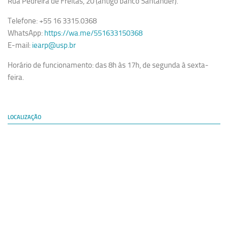
Rua Pedreira de Freitas, 20 (antigo banco Santander).
Telefone: +55 16 3315.0368
WhatsApp:
https://wa.me/551633150368
E-mail:
iearp@usp.br
Horário de funcionamento: das 8h às 17h, de segunda à sexta-
feira.
LOCALIZAÇÃO