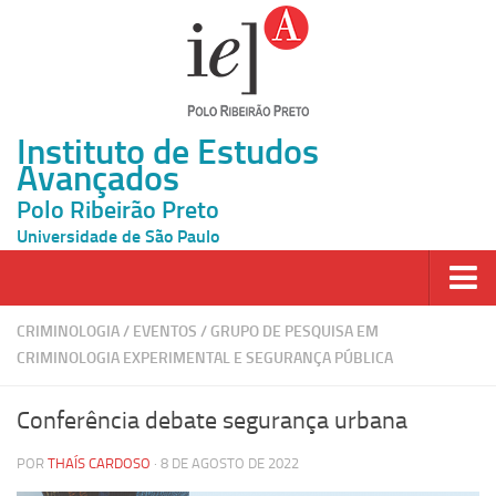
Instituto de Estudos
Avançados
Polo Ribeirão Preto
Universidade de São Paulo
Página Inicial
CRIMINOLOGIA
/
EVENTOS
/
GRUPO DE PESQUISA EM
CRIMINOLOGIA EXPERIMENTAL E SEGURANÇA PÚBLICA
Ao vivo
Inscrição
Conferência debate segurança urbana
Atividades
POR
THAÍS CARDOSO
· 8 DE AGOSTO DE 2022
Cátedras