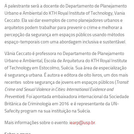
Ano Sabático
A palestrante será a docente do Departamento de Planejamento
Daniel Domingues dos Santos
Urbano e Ambiental do KTH Royal Institute of Technology, Vania
Ceccato. Ela vai dar exemplos de como planejadores urbanos e
Programas Ano Sabático Encerrados
arquitetos podem trabalhar para prevenir o crime e melhorar a
Cíntia Rosa Pereira de Lima
percepção da segurança em espaços públicos usando métodos
espaço-temporais com uma abordagem inclusiva e sustentável.
Cristina Godoy Bernardo de Oliveira (FDRP)
Evandro Eduardo Seron Ruiz
Vânia Ceccato é professora no Departamento de Planejamento
Urbano e Ambiental, Escola de Arquitetura do KTH Royal Institute
Fabiana Cristina Severi (FDRP)
of Technology em Estocolmo, Suécia. Sua área de especialização
Fernando de Lima Caneppele
é segurança urbana. É autora e editora de oito livros, um dos mais
Geciane Silveira Porto
recentes sobre segurança de jovens em espaços públicos (
Transit
Crime and Sexual Violence in Cities: International Evidence and
Maria Paula Costa Bertran
Prevention
). Foi apontada embaixadora internacional da Sociedade
Professor Sênior
Britânica de Criminologia em 2016 e é representante da UN-
Safecity program na sua instituição na Suécia.
Professores Seniores Encerrados
Institucional
Mais informações sobre o evento:
iearp@usp.br
.
Polo Ribeirão Preto