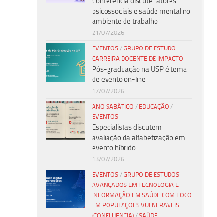
Conferência discute fatores
psicossociais e saúde mental no
ambiente de trabalho
21/07/2026
EVENTOS
/
GRUPO DE ESTUDO
CARREIRA DOCENTE DE IMPACTO
Pós-graduação na USP é tema
de evento on-line
17/07/2026
ANO SABÁTICO
/
EDUCAÇÃO
/
EVENTOS
Especialistas discutem
avaliação da alfabetização em
evento híbrido
13/07/2026
EVENTOS
/
GRUPO DE ESTUDOS
AVANÇADOS EM TECNOLOGIA E
INFORMAÇÃO EM SAÚDE COM FOCO
EM POPULAÇÕES VULNERÁVEIS
(CONFLUENCIA)
/
SAÚDE