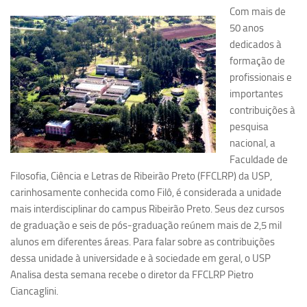
Com mais de
Pesquisa
50 anos
dedicados à
Grupos de Estudo
formação de
Carreira Docente de Impacto
profissionais e
Ciência, Arte, Educação e Sociedade: CienArtES
importantes
contribuições à
Grupo de Estudos Avançados em Tecnologia e Informação
pesquisa
em Saúde com foco em Populações Vulneráveis
(Confluencia)
nacional, a
Faculdade de
Grupos de estudo encerrados
Filosofia, Ciência e Letras de Ribeirão Preto (FFCLRP) da USP,
Grupos de Pesquisa
carinhosamente conhecida como Filô, é considerada a unidade
mais interdisciplinar do campus Ribeirão Preto. Seus dez cursos
Criminologia Experimental e Segurança Pública
de graduação e seis de pós-graduação reúnem mais de 2,5 mil
Direito e Tecnologia (Tech Law)
alunos em diferentes áreas. Para falar sobre as contribuições
Grupo de Pesquisa GPUBLIC – Centro de Estudos em Gestão
dessa unidade à universidade e à sociedade em geral, o USP
e Políticas Públicas Contemporâneas
Analisa desta semana recebe o diretor da FFCLRP Pietro
Ciancaglini.
Grupos de pesquisa encerrados