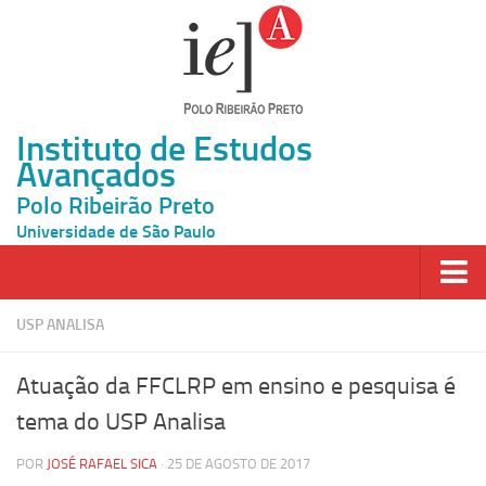
Instituto de Estudos
Avançados
Polo Ribeirão Preto
Universidade de São Paulo
Página Inicial
USP ANALISA
Ao vivo
Atuação da FFCLRP em ensino e pesquisa é
Inscrição
tema do USP Analisa
Atividades
POR
JOSÉ RAFAEL SICA
· 25 DE AGOSTO DE 2017
Cátedras