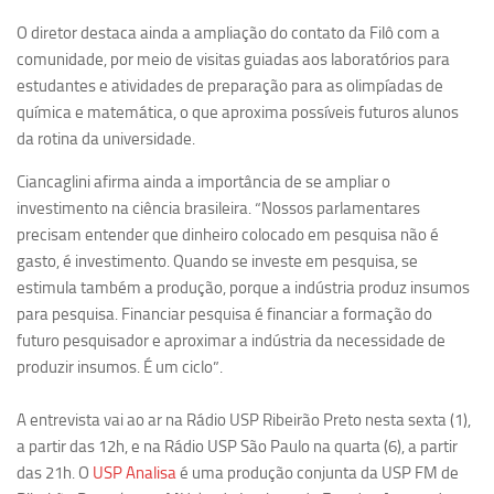
Equipe
O diretor destaca ainda a ampliação do contato da Filô com a
comunidade, por meio de visitas guiadas aos laboratórios para
Estrutura do polo
estudantes e atividades de preparação para as olimpíadas de
Espaço de Eventos
química e matemática, o que aproxima possíveis futuros alunos
da rotina da universidade.
Projetos
Ciência com Pipoca
Ciancaglini afirma ainda a importância de se ampliar o
investimento na ciência brasileira. “Nossos parlamentares
Ciência Por Elas
precisam entender que dinheiro colocado em pesquisa não é
Pint of Science
gasto, é investimento. Quando se investe em pesquisa, se
estimula também a produção, porque a indústria produz insumos
União Pró-Vacina
para pesquisa. Financiar pesquisa é financiar a formação do
USP Analisa
futuro pesquisador e aproximar a indústria da necessidade de
Publicações
produzir insumos. É um ciclo”.
Clipping
A entrevista vai ao ar na Rádio USP Ribeirão Preto nesta sexta (1),
Documentos
a partir das 12h, e na Rádio USP São Paulo na quarta (6), a partir
das 21h. O
USP Analisa
é uma produção conjunta da USP FM de
Relatórios