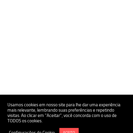
Usamos cookies em nosso site para lhe dar uma experiência
mais relevante, lembrando suas preferências e repetindo
visitas. Ao clicar em "Aceitar", você concorda com o uso de
Políticas de Privacidade e Proteçãoa de Dados Pessoais
TODOS os cookies.
Política de uso de Cookies
Instituto de Estudos Avançados da USP Polo Ribeirão Preto
Configurações de Cookie
ACEITO