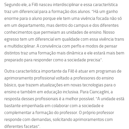
Ano Sabático
Segundo ele, a Filô nasceu interdisciplinar e essa característica
traz um diferencial para a formação dos alunos. “Há um ganho
Daniel Domingues dos Santos
enorme para o aluno porque ele tem uma vivência focada não só
Programas Ano Sabático Encerrados
em um departamento, mas dentro do campus e dos diferentes
Cíntia Rosa Pereira de Lima
conhecimentos que permeiam as unidades de ensino. Nosso
egresso tem um diferencial em qualidade com essa vivência trans
Cristina Godoy Bernardo de Oliveira (FDRP)
e multidisciplinar. A convivência com perfis e modos de pensar
Evandro Eduardo Seron Ruiz
distintos traz uma formação mais dinâmica e ele estará mais bem
preparado para responder como a sociedade precisa”.
Fabiana Cristina Severi (FDRP)
Fernando de Lima Caneppele
Outra característica importante da Filô é atuar em programas de
aprimoramento profissional voltado a professores do ensino
Geciane Silveira Porto
básico, que trazem atualizações em novas tecnologias para o
Maria Paula Costa Bertran
ensino e também em educação inclusiva. Para Ciancaglini, a
Professor Sênior
resposta desses profissionais é a melhor possível. “A unidade está
bastante empenhada em colaborar com a sociedade e
Professores Seniores Encerrados
complementar a formação do professor. O próprio professor
Institucional
responde com demandas, solicitando aprimoramentos com
diferentes facetas”.
Polo Ribeirão Preto