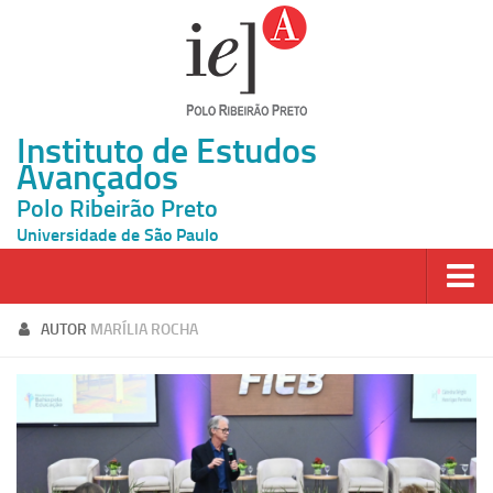
Instituto de Estudos
Avançados
Polo Ribeirão Preto
Universidade de São Paulo
Página Inicial
AUTOR
MARÍLIA ROCHA
Ao vivo
Inscrição
Atividades
Cátedras