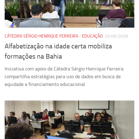
Pesquisa
Grupos de Estudo
Carreira Docente de Impacto
CÁTEDRA SÉRGIO HENRIQUE FERREIRA
/
EDUCAÇÃO
25/06/2026
Ciência, Arte, Educação e Sociedade: CienArtES
Alfabetização na idade certa mobiliza
Grupo de Estudos Avançados em Tecnologia e Informação
formações na Bahia
em Saúde com foco em Populações Vulneráveis
(Confluencia)
Iniciativa com apoio da Cátedra Sérgio Henrique Ferreira
Grupos de estudo encerrados
compartilha estratégias para uso de dados em busca de
equidade e financiamento educacional
Grupos de Pesquisa
Criminologia Experimental e Segurança Pública
Direito e Tecnologia (Tech Law)
Grupo de Pesquisa GPUBLIC – Centro de Estudos em Gestão
e Políticas Públicas Contemporâneas
Grupos de pesquisa encerrados