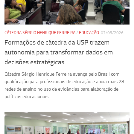
Equipe
Estrutura do polo
Espaço de Eventos
CÁTEDRA SÉRGIO HENRIQUE FERREIRA
/
EDUCAÇÃO
07/05/2026
Projetos
Formações de cátedra da USP trazem
Ciência com Pipoca
autonomia para transformar dados em
Ciência Por Elas
decisões estratégicas
Pint of Science
Cátedra Sérgio Henrique Ferreira avança pelo Brasil com
União Pró-Vacina
qualificação para profissionais de educação e apoia mais 28
USP Analisa
redes de ensino no uso de evidências para elaboração de
políticas educacionais
Publicações
Clipping
Documentos
Relatórios