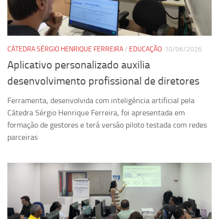
Ano Sabático
Daniel Domingues dos Santos
Programas Ano Sabático Encerrados
CÁTEDRA SÉRGIO HENRIQUE FERREIRA
/
EDUCAÇÃO
10/06/2026
Cíntia Rosa Pereira de Lima
Aplicativo personalizado auxilia
Cristina Godoy Bernardo de Oliveira (FDRP)
desenvolvimento profissional de diretores
Evandro Eduardo Seron Ruiz
Ferramenta, desenvolvida com inteligência artificial pela
Fabiana Cristina Severi (FDRP)
Cátedra Sérgio Henrique Ferreira, foi apresentada em
Fernando de Lima Caneppele
formação de gestores e terá versão piloto testada com redes
Geciane Silveira Porto
parceiras
Maria Paula Costa Bertran
Professor Sênior
Professores Seniores Encerrados
Institucional
Polo Ribeirão Preto