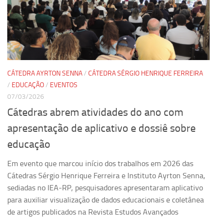
Revista Estudos Avançados
Espaço Cultural
Contato
Newsletter
CÁTEDRA AYRTON SENNA
/
CÁTEDRA SÉRGIO HENRIQUE FERREIRA
/
EDUCAÇÃO
/
EVENTOS
07/03/2026
Cátedras abrem atividades do ano com
apresentação de aplicativo e dossiê sobre
educação
Em evento que marcou início dos trabalhos em 2026 das
Cátedras Sérgio Henrique Ferreira e Instituto Ayrton Senna,
sediadas no IEA-RP, pesquisadores apresentaram aplicativo
para auxiliar visualização de dados educacionais e coletânea
de artigos publicados na Revista Estudos Avançados