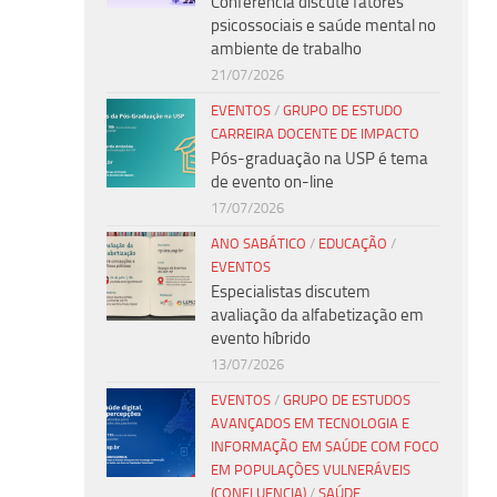
Conferência discute fatores
psicossociais e saúde mental no
ambiente de trabalho
21/07/2026
EVENTOS
/
GRUPO DE ESTUDO
CARREIRA DOCENTE DE IMPACTO
Pós-graduação na USP é tema
de evento on-line
17/07/2026
ANO SABÁTICO
/
EDUCAÇÃO
/
EVENTOS
Especialistas discutem
avaliação da alfabetização em
evento híbrido
13/07/2026
EVENTOS
/
GRUPO DE ESTUDOS
AVANÇADOS EM TECNOLOGIA E
INFORMAÇÃO EM SAÚDE COM FOCO
EM POPULAÇÕES VULNERÁVEIS
(CONFLUENCIA)
/
SAÚDE