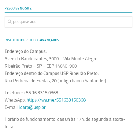
Ano Sabático
PESQUISE NO SITE!
Daniel Domingues dos Santos
Programas Ano Sabático Encerrados
Cíntia Rosa Pereira de Lima
INSTITUTO DE ESTUDOS AVANÇADOS
Cristina Godoy Bernardo de Oliveira (FDRP)
Endereço do Campus:
Evandro Eduardo Seron Ruiz
Avenida Bandeirantes, 3900 – Vila Monte Alegre
Fabiana Cristina Severi (FDRP)
Ribeirão Preto – SP – CEP 14040-900
Endereço dentro do Campus USP Ribeirão Preto:
Fernando de Lima Caneppele
Rua Pedreira de Freitas, 20 (antigo banco Santander).
Geciane Silveira Porto
Telefone: +55 16 3315.0368
Maria Paula Costa Bertran
WhatsApp:
https://wa.me/551633150368
Professor Sênior
E-mail:
iearp@usp.br
Professores Seniores Encerrados
Horário de funcionamento: das 8h às 17h, de segunda à sexta-
Institucional
feira.
Polo Ribeirão Preto