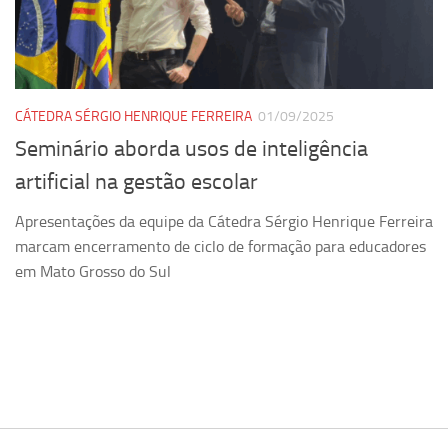
Pesquisa
Grupos de Estudo
Carreira Docente de Impacto
CÁTEDRA SÉRGIO HENRIQUE FERREIRA
01/09/2025
Ciência, Arte, Educação e Sociedade: CienArtES
Seminário aborda usos de inteligência
Grupo de Estudos Avançados em Tecnologia e Informação
artificial na gestão escolar
em Saúde com foco em Populações Vulneráveis
(Confluencia)
Apresentações da equipe da Cátedra Sérgio Henrique Ferreira
Grupos de estudo encerrados
marcam encerramento de ciclo de formação para educadores
em Mato Grosso do Sul
Grupos de Pesquisa
Criminologia Experimental e Segurança Pública
Direito e Tecnologia (Tech Law)
Grupo de Pesquisa GPUBLIC – Centro de Estudos em Gestão
e Políticas Públicas Contemporâneas
Grupos de pesquisa encerrados