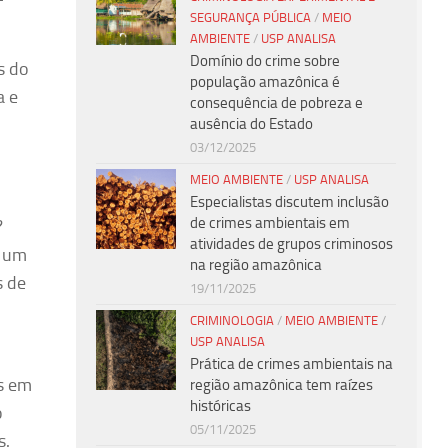
SEGURANÇA PÚBLICA
/
MEIO
AMBIENTE
/
USP ANALISA
Domínio do crime sobre
s do
população amazônica é
a e
consequência de pobreza e
ausência do Estado
03/12/2025
MEIO AMBIENTE
/
USP ANALISA
Especialistas discutem inclusão
de crimes ambientais em
?
atividades de grupos criminosos
r um
na região amazônica
s de
19/11/2025
CRIMINOLOGIA
/
MEIO AMBIENTE
/
USP ANALISA
Prática de crimes ambientais na
es em
região amazônica tem raízes
históricas
o
05/11/2025
s.