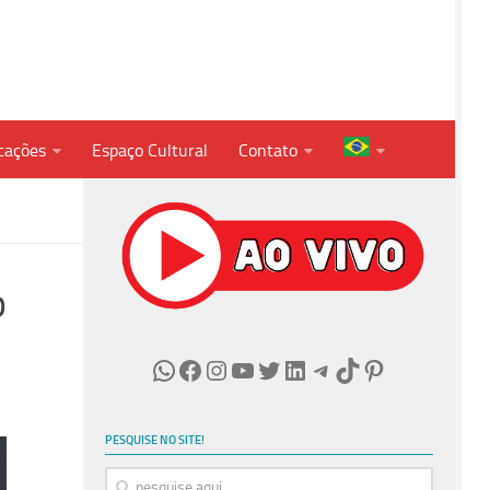
cações
Espaço Cultural
Contato
o
WhatsApp
Facebook
Instagram
Youtube
Twitter
LinkedIn
Telegram
TikTok
Pinterest
PESQUISE NO SITE!