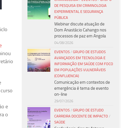
DE PESQUISA EM CRIMINOLOGIA
EXPERIMENTAL E SEGURANÇA
PÚBLICA
Webinar discute atuação de
iclo
Dom Anastácio Cahango nos
processos de paz em Angola
04/08/2026
e
EVENTOS
/
GRUPO DE ESTUDOS
minou
AVANÇADOS EM TECNOLOGIA E
etário
INFORMAÇÃO EM SAÚDE COM FOCO
EM POPULAÇÕES VULNERÁVEIS
(CONFLUENCIA)
e
Comunicação em contextos de
emergência é tema de evento
 curso
on-line
29/07/2026
ão e
EVENTOS
/
GRUPO DE ESTUDO
ra o
CARREIRA DOCENTE DE IMPACTO
/
SAÚDE