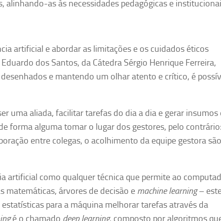
s, alinhando-as às necessidades pedagógicas e instituciona
ia artificial e abordar as limitações e os cuidados éticos
los Eduardo dos Santos, da Cátedra Sérgio Henrique Ferreira,
esenhados e mantendo um olhar atento e crítico, é possív
ser uma aliada, facilitar tarefas do dia a dia e gerar insumos
de forma alguma tomar o lugar dos gestores, pelo contrário
aboração entre colegas, o acolhimento da equipe gestora sã
ia artificial como qualquer técnica que permite ao computa
ras matemáticas, árvores de decisão e
machine learning
– este
 estatísticas para a máquina melhorar tarefas através da
ing
é o chamado
deep learning
, composto por algoritmos qu