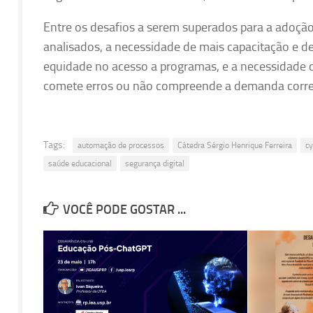
Entre os desafios a serem superados para a adoçã
analisados, a necessidade de mais capacitação e de
equidade no acesso a programas, e a necessidade de 
comete erros ou não compreende a demanda corr
Tags:
automação de processos
Cátedra Sérgio Henrique Ferreira
cy
saúde educacional
segurança digital
VOCÊ PODE GOSTAR ...