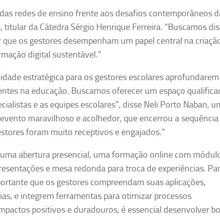
s das redes de ensino frente aos desafios contemporâneos d
titular da Cátedra Sérgio Henrique Ferreira. “Buscamos dis
trar que os gestores desempenham um papel central na criaçã
mação digital sustentável.”
unidade estratégica para os gestores escolares aprofundarem
entes na educação. Buscamos oferecer um espaço qualifica
cialistas e as equipes escolares”, disse Neli Porto Naban, 
evento maravilhoso e acolhedor, que encerrou a sequência
stores foram muito receptivos e engajados.”
s: uma abertura presencial, uma formação online com módul
resentações e mesa redonda para troca de experiências. Pa
mportante que os gestores compreendam suas aplicações,
ias, e integrem ferramentas para otimizar processos
mpactos positivos e duradouros, é essencial desenvolver b