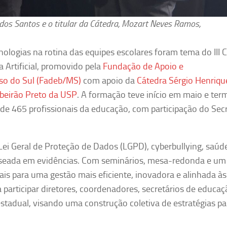
o dos Santos e o titular da Cátedra, Mozart Neves Ramos,
ologias na rotina das equipes escolares foram tema do III C
a Artificial, promovido pela
Fundação de Apoio e
so do Sul (Fadeb/MS)
com apoio da
Cátedra Sérgio Henriqu
ibeirão Preto da USP
. A formação teve início em maio e ter
de 465 profissionais da educação, com participação do Secr
Lei Geral de Proteção de Dados (LGPD), cyberbullying, saúd
aseada em evidências. Com seminários, mesa-redonda e um
nais para uma gestão mais eficiente, inovadora e alinhada às
participar diretores, coordenadores, secretários de educaç
stadual, visando uma construção coletiva de estratégias pa