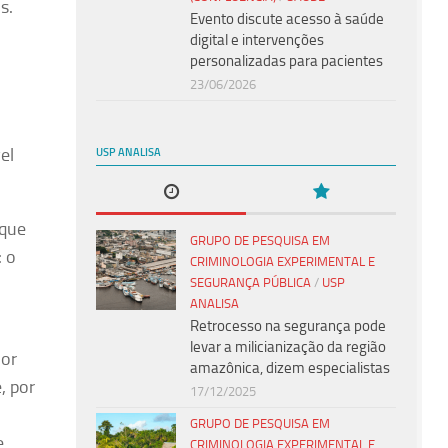
is.
Evento discute acesso à saúde
digital e intervenções
personalizadas para pacientes
23/06/2026
el
USP ANALISA
 que
GRUPO DE PESQUISA EM
: o
CRIMINOLOGIA EXPERIMENTAL E
o
SEGURANÇA PÚBLICA
/
USP
ANALISA
Retrocesso na segurança pode
levar a milicianização da região
dor
amazônica, dizem especialistas
, por
17/12/2025
GRUPO DE PESQUISA EM
e
CRIMINOLOGIA EXPERIMENTAL E