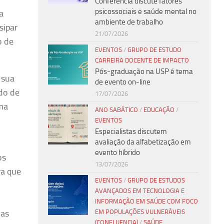
Conferência discute fatores
psicossociais e saúde mental no
a
ambiente de trabalho
sipar
21/07/2026
o de
EVENTOS
/
GRUPO DE ESTUDO
CARREIRA DOCENTE DE IMPACTO
Pós-graduação na USP é tema
 sua
de evento on-line
do de
17/07/2026
uma
ANO SABÁTICO
/
EDUCAÇÃO
/
EVENTOS
Especialistas discutem
avaliação da alfabetização em
evento híbrido
os
13/07/2026
ra que
EVENTOS
/
GRUPO DE ESTUDOS
AVANÇADOS EM TECNOLOGIA E
INFORMAÇÃO EM SAÚDE COM FOCO
EM POPULAÇÕES VULNERÁVEIS
oas
(CONFLUENCIA)
/
SAÚDE