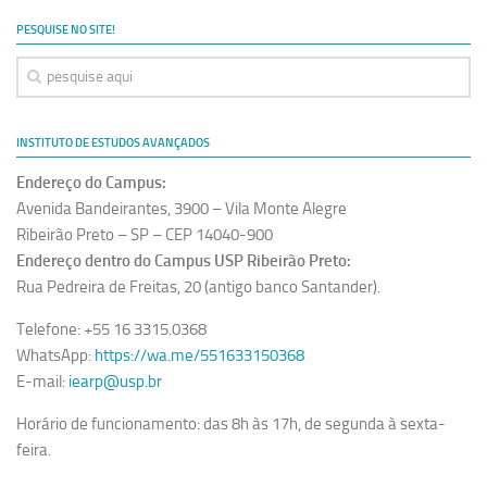
Ano Sabático
PESQUISE NO SITE!
Daniel Domingues dos Santos
Programas Ano Sabático Encerrados
Cíntia Rosa Pereira de Lima
INSTITUTO DE ESTUDOS AVANÇADOS
Cristina Godoy Bernardo de Oliveira (FDRP)
Endereço do Campus:
Evandro Eduardo Seron Ruiz
Avenida Bandeirantes, 3900 – Vila Monte Alegre
Fabiana Cristina Severi (FDRP)
Ribeirão Preto – SP – CEP 14040-900
Endereço dentro do Campus USP Ribeirão Preto:
Fernando de Lima Caneppele
Rua Pedreira de Freitas, 20 (antigo banco Santander).
Geciane Silveira Porto
Telefone: +55 16 3315.0368
Maria Paula Costa Bertran
WhatsApp:
https://wa.me/551633150368
Professor Sênior
E-mail:
iearp@usp.br
Professores Seniores Encerrados
Horário de funcionamento: das 8h às 17h, de segunda à sexta-
Institucional
feira.
Polo Ribeirão Preto