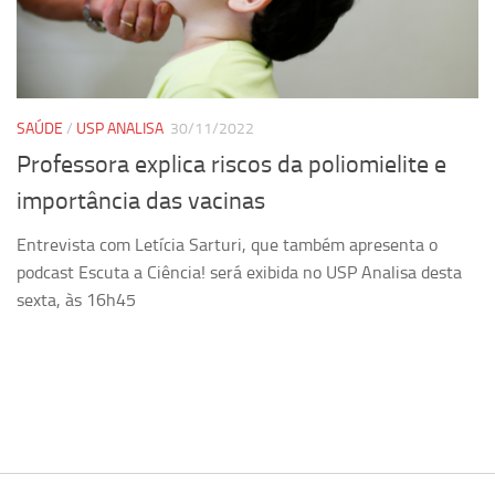
Pesquisa
Grupos de Estudo
Carreira Docente de Impacto
SAÚDE
/
USP ANALISA
30/11/2022
Ciência, Arte, Educação e Sociedade: CienArtES
Professora explica riscos da poliomielite e
Grupo de Estudos Avançados em Tecnologia e Informação
importância das vacinas
em Saúde com foco em Populações Vulneráveis
(Confluencia)
Entrevista com Letícia Sarturi, que também apresenta o
Grupos de estudo encerrados
podcast Escuta a Ciência! será exibida no USP Analisa desta
sexta, às 16h45
Grupos de Pesquisa
Criminologia Experimental e Segurança Pública
Direito e Tecnologia (Tech Law)
Grupo de Pesquisa GPUBLIC – Centro de Estudos em Gestão
e Políticas Públicas Contemporâneas
Grupos de pesquisa encerrados