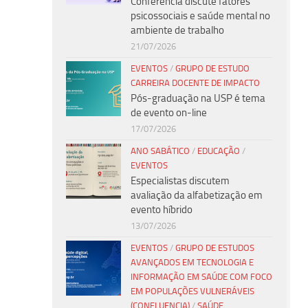
Conferência discute fatores
psicossociais e saúde mental no
ambiente de trabalho
21/07/2026
EVENTOS
/
GRUPO DE ESTUDO
CARREIRA DOCENTE DE IMPACTO
Pós-graduação na USP é tema
de evento on-line
17/07/2026
ANO SABÁTICO
/
EDUCAÇÃO
/
EVENTOS
Especialistas discutem
avaliação da alfabetização em
evento híbrido
13/07/2026
EVENTOS
/
GRUPO DE ESTUDOS
AVANÇADOS EM TECNOLOGIA E
INFORMAÇÃO EM SAÚDE COM FOCO
EM POPULAÇÕES VULNERÁVEIS
(CONFLUENCIA)
/
SAÚDE