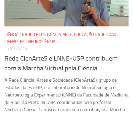
Pesquisa
Grupos de Estudo
Carreira Docente de Impacto
CIÊNCIA
/
GRUPO REDE CIÊNCIA, ARTE, EDUCAÇÃO E SOCIEDADE:
Ciência, Arte, Educação e Sociedade: CienArtES
CIENARTES
/
NEUROCIÊNCIA
11/05/2020
Grupo de Estudos Avançados em Tecnologia e Informação
em Saúde com foco em Populações Vulneráveis
Rede CienArteS e LNNE-USP contribuem
(Confluencia)
com a Marcha Virtual pela Ciência
Grupos de estudo encerrados
A Rede Ciência, Artes e Sociedade (CienArteS), grupo de
Grupos de Pesquisa
estudos do IEA-RP, e o Laboratório de Neurofisiologia e
Criminologia Experimental e Segurança Pública
Neuroetologia Experimental (LNNE) da Faculdade de Medicina
Direito e Tecnologia (Tech Law)
de Ribeirão Preto da USP, coordenados pelo professor
Norberto Garcia-Cairasco, deram sua contribuição à Marcha...
Grupo de Pesquisa GPUBLIC – Centro de Estudos em Gestão
e Políticas Públicas Contemporâneas
Grupos de pesquisa encerrados