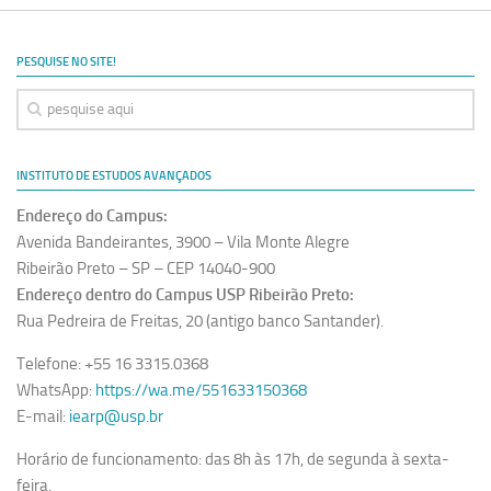
Ano Sabático
Daniel Domingues dos Santos
PESQUISE NO SITE!
Programas Ano Sabático Encerrados
Cíntia Rosa Pereira de Lima
Cristina Godoy Bernardo de Oliveira (FDRP)
INSTITUTO DE ESTUDOS AVANÇADOS
Evandro Eduardo Seron Ruiz
Endereço do Campus:
Fabiana Cristina Severi (FDRP)
Avenida Bandeirantes, 3900 – Vila Monte Alegre
Fernando de Lima Caneppele
Ribeirão Preto – SP – CEP 14040-900
Endereço dentro do Campus USP Ribeirão Preto:
Geciane Silveira Porto
Rua Pedreira de Freitas, 20 (antigo banco Santander).
Maria Paula Costa Bertran
Telefone: +55 16 3315.0368
Professor Sênior
WhatsApp:
https://wa.me/551633150368
Professores Seniores Encerrados
E-mail:
iearp@usp.br
Institucional
Horário de funcionamento: das 8h às 17h, de segunda à sexta-
Polo Ribeirão Preto
feira.