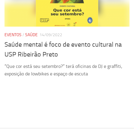
Pesquisa
Grupos de Estudo
Carreira Docente de Impacto
EVENTOS
/
SAÚDE
14/09/2022
Ciência, Arte, Educação e Sociedade: CienArtES
Saúde mental é foco de evento cultural na
Grupo de Estudos Avançados em Tecnologia e Informação
USP Ribeirão Preto
em Saúde com foco em Populações Vulneráveis
(Confluencia)
“Que cor está seu setembro?” terá oficinas de DJ e graffiti,
Grupos de estudo encerrados
exposição de lowbikes e espaço de escuta
Grupos de Pesquisa
Criminologia Experimental e Segurança Pública
Direito e Tecnologia (Tech Law)
Grupo de Pesquisa GPUBLIC – Centro de Estudos em Gestão
e Políticas Públicas Contemporâneas
Grupos de pesquisa encerrados