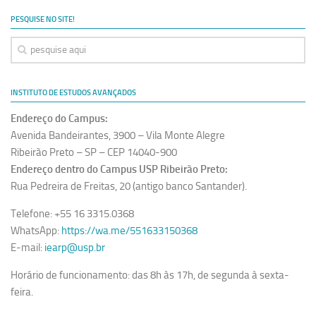
Ano Sabático
PESQUISE NO SITE!
Daniel Domingues dos Santos
Programas Ano Sabático Encerrados
Cíntia Rosa Pereira de Lima
INSTITUTO DE ESTUDOS AVANÇADOS
Cristina Godoy Bernardo de Oliveira (FDRP)
Endereço do Campus:
Evandro Eduardo Seron Ruiz
Avenida Bandeirantes, 3900 – Vila Monte Alegre
Fabiana Cristina Severi (FDRP)
Ribeirão Preto – SP – CEP 14040-900
Endereço dentro do Campus USP Ribeirão Preto:
Fernando de Lima Caneppele
Rua Pedreira de Freitas, 20 (antigo banco Santander).
Geciane Silveira Porto
Telefone: +55 16 3315.0368
Maria Paula Costa Bertran
WhatsApp:
https://wa.me/551633150368
Professor Sênior
E-mail:
iearp@usp.br
Professores Seniores Encerrados
Horário de funcionamento: das 8h às 17h, de segunda à sexta-
Institucional
feira.
Polo Ribeirão Preto