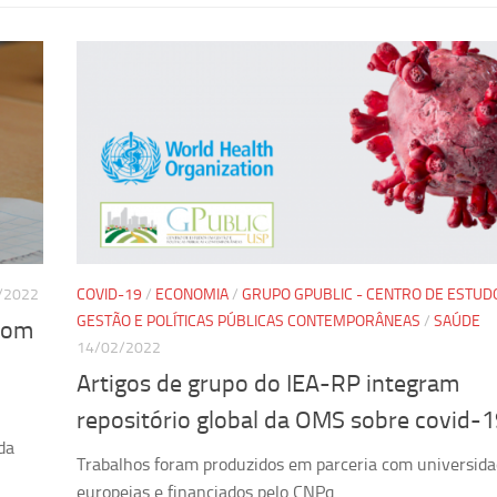
/2022
COVID-19
/
ECONOMIA
/
GRUPO GPUBLIC - CENTRO DE ESTUD
GESTÃO E POLÍTICAS PÚBLICAS CONTEMPORÂNEAS
/
SAÚDE
 com
14/02/2022
Artigos de grupo do IEA-RP integram
repositório global da OMS sobre covid-
da
Trabalhos foram produzidos em parceria com universid
europeias e financiados pelo CNPq