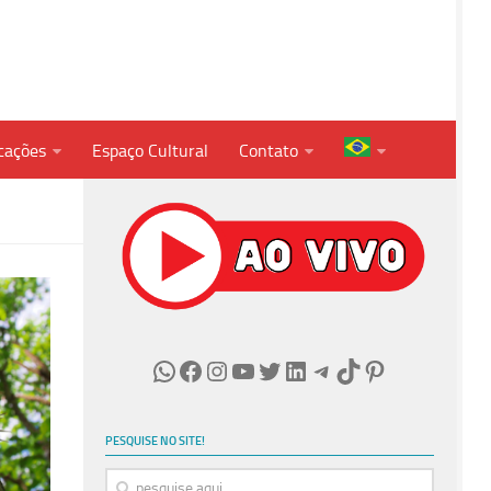
cações
Espaço Cultural
Contato
WhatsApp
Facebook
Instagram
Youtube
Twitter
LinkedIn
Telegram
TikTok
Pinterest
PESQUISE NO SITE!