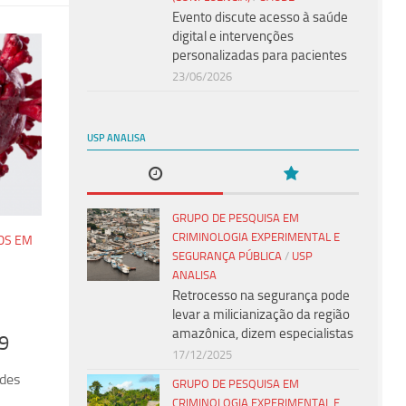
Evento discute acesso à saúde
digital e intervenções
personalizadas para pacientes
23/06/2026
USP ANALISA
GRUPO DE PESQUISA EM
CRIMINOLOGIA EXPERIMENTAL E
OS EM
SEGURANÇA PÚBLICA
/
USP
ANALISA
Retrocesso na segurança pode
levar a milicianização da região
amazônica, dizem especialistas
19
17/12/2025
ades
GRUPO DE PESQUISA EM
CRIMINOLOGIA EXPERIMENTAL E