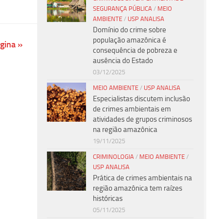
SEGURANÇA PÚBLICA
/
MEIO
AMBIENTE
/
USP ANALISA
Domínio do crime sobre
população amazônica é
gina »
consequência de pobreza e
ausência do Estado
03/12/2025
MEIO AMBIENTE
/
USP ANALISA
Especialistas discutem inclusão
de crimes ambientais em
atividades de grupos criminosos
na região amazônica
19/11/2025
CRIMINOLOGIA
/
MEIO AMBIENTE
/
USP ANALISA
Prática de crimes ambientais na
região amazônica tem raízes
históricas
05/11/2025