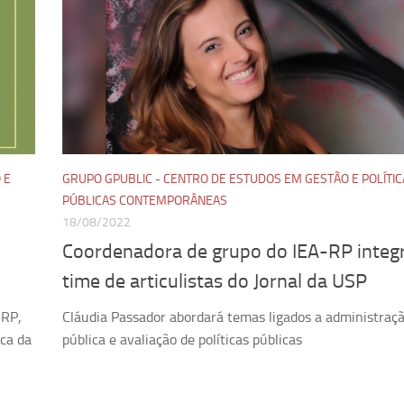
 E
GRUPO GPUBLIC - CENTRO DE ESTUDOS EM GESTÃO E POLÍTIC
PÚBLICAS CONTEMPORÂNEAS
18/08/2022
Coordenadora de grupo do IEA-RP integ
time de articulistas do Jornal da USP
-RP,
Cláudia Passador abordará temas ligados a administraç
ca da
pública e avaliação de políticas públicas