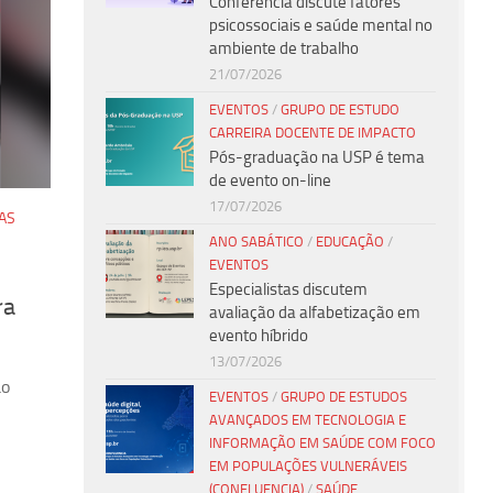
Conferência discute fatores
psicossociais e saúde mental no
ambiente de trabalho
21/07/2026
EVENTOS
/
GRUPO DE ESTUDO
CARREIRA DOCENTE DE IMPACTO
Pós-graduação na USP é tema
de evento on-line
17/07/2026
AS
ANO SABÁTICO
/
EDUCAÇÃO
/
EVENTOS
Especialistas discutem
ra
avaliação da alfabetização em
evento híbrido
13/07/2026
ão
EVENTOS
/
GRUPO DE ESTUDOS
AVANÇADOS EM TECNOLOGIA E
INFORMAÇÃO EM SAÚDE COM FOCO
EM POPULAÇÕES VULNERÁVEIS
(CONFLUENCIA)
/
SAÚDE