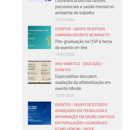
Conferência discute fatores
psicossociais e saúde mental no
ambiente de trabalho
21/07/2026
EVENTOS
/
GRUPO DE ESTUDO
CARREIRA DOCENTE DE IMPACTO
Pós-graduação na USP é tema
de evento on-line
17/07/2026
ANO SABÁTICO
/
EDUCAÇÃO
/
EVENTOS
Especialistas discutem
avaliação da alfabetização em
evento híbrido
13/07/2026
EVENTOS
/
GRUPO DE ESTUDOS
AVANÇADOS EM TECNOLOGIA E
INFORMAÇÃO EM SAÚDE COM FOCO
EM POPULAÇÕES VULNERÁVEIS
(CONFLUENCIA)
/
SAÚDE