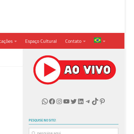
cações
Espaço Cultural
Contato
WhatsApp
Facebook
Instagram
Youtube
Twitter
LinkedIn
Telegram
TikTok
Pinterest
PESQUISE NO SITE!