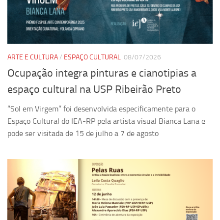
Pesquisa
Grupos de Estudo
Carreira Docente de Impacto
ARTE E CULTURA
/
ESPAÇO CULTURAL
08/07/2026
Ciência, Arte, Educação e Sociedade: CienArtES
Ocupação integra pinturas e cianotipias a
Grupo de Estudos Avançados em Tecnologia e Informação
espaço cultural na USP Ribeirão Preto
em Saúde com foco em Populações Vulneráveis
(Confluencia)
“Sol em Virgem” foi desenvolvida especificamente para o
Grupos de estudo encerrados
Espaço Cultural do IEA-RP pela artista visual Bianca Lana e
pode ser visitada de 15 de julho a 7 de agosto
Grupos de Pesquisa
Criminologia Experimental e Segurança Pública
Direito e Tecnologia (Tech Law)
Grupo de Pesquisa GPUBLIC – Centro de Estudos em Gestão
e Políticas Públicas Contemporâneas
Grupos de pesquisa encerrados