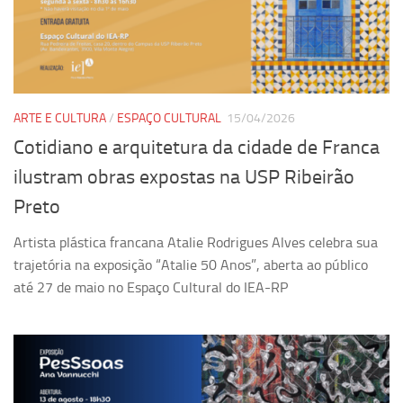
Equipe
Estrutura do polo
Espaço de Eventos
Projetos
ARTE E CULTURA
/
ESPAÇO CULTURAL
15/04/2026
Cotidiano e arquitetura da cidade de Franca
Ciência com Pipoca
ilustram obras expostas na USP Ribeirão
Ciência Por Elas
Preto
Pint of Science
União Pró-Vacina
Artista plástica francana Atalie Rodrigues Alves celebra sua
trajetória na exposição “Atalie 50 Anos”, aberta ao público
USP Analisa
até 27 de maio no Espaço Cultural do IEA-RP
Publicações
Clipping
Documentos
Relatórios