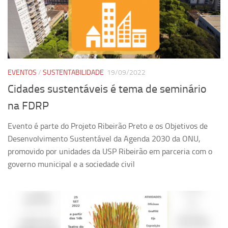
Equipe
Estrutura do polo
Espaço de Eventos
Projetos
EVENTOS
/
SUSTENTABILIDADE
19/09/2022
Ciência com Pipoca
Cidades sustentáveis é tema de seminário
Ciência Por Elas
na FDRP
Pint of Science
Evento é parte do Projeto Ribeirão Preto e os Objetivos de
União Pró-Vacina
Desenvolvimento Sustentável da Agenda 2030 da ONU,
USP Analisa
promovido por unidades da USP Ribeirão em parceria com o
governo municipal e a sociedade civil
Publicações
Clipping
Documentos
Relatórios