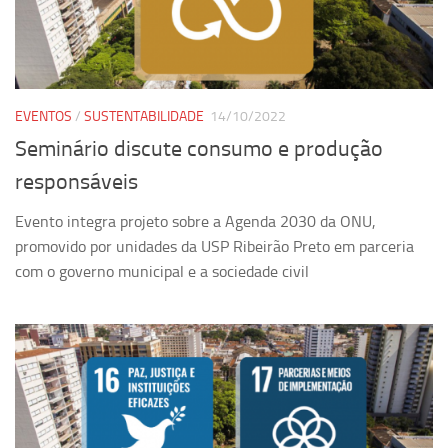
Pesquisa
Grupos de Estudo
Carreira Docente de Impacto
EVENTOS
/
SUSTENTABILIDADE
14/10/2022
Ciência, Arte, Educação e Sociedade: CienArtES
Seminário discute consumo e produção
Grupo de Estudos Avançados em Tecnologia e Informação
responsáveis
em Saúde com foco em Populações Vulneráveis
(Confluencia)
Evento integra projeto sobre a Agenda 2030 da ONU,
Grupos de estudo encerrados
promovido por unidades da USP Ribeirão Preto em parceria
com o governo municipal e a sociedade civil
Grupos de Pesquisa
Criminologia Experimental e Segurança Pública
Direito e Tecnologia (Tech Law)
Grupo de Pesquisa GPUBLIC – Centro de Estudos em Gestão
e Políticas Públicas Contemporâneas
Grupos de pesquisa encerrados