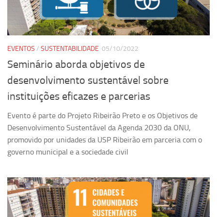
Ano Sabático
Daniel Domingues dos Santos
Programas Ano Sabático Encerrados
EVENTOS
/
SUSTENTABILIDADE
05/10/2022
Cíntia Rosa Pereira de Lima
Seminário aborda objetivos de
Cristina Godoy Bernardo de Oliveira (FDRP)
desenvolvimento sustentável sobre
Evandro Eduardo Seron Ruiz
instituições eficazes e parcerias
Fabiana Cristina Severi (FDRP)
Evento é parte do Projeto Ribeirão Preto e os Objetivos de
Fernando de Lima Caneppele
Desenvolvimento Sustentável da Agenda 2030 da ONU,
Geciane Silveira Porto
promovido por unidades da USP Ribeirão em parceria com o
Maria Paula Costa Bertran
governo municipal e a sociedade civil
Professor Sênior
Professores Seniores Encerrados
Institucional
Polo Ribeirão Preto