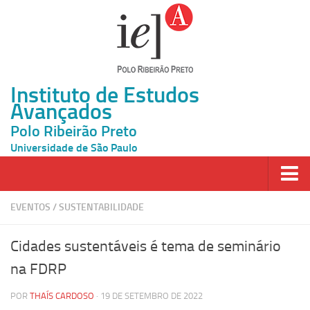
Instituto de Estudos
Avançados
Polo Ribeirão Preto
Universidade de São Paulo
Página Inicial
EVENTOS
/
SUSTENTABILIDADE
Ao vivo
Cidades sustentáveis é tema de seminário
Inscrição
na FDRP
Atividades
POR
THAÍS CARDOSO
· 19 DE SETEMBRO DE 2022
Cátedras