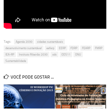
Revista Estudos Avançados
Espaço Cultural
Contato
Newsletter
Tags:
Agenda 2030
cidades sustentáveis
desenvolvimento sustentável
eeferp
EERP
FDRP
FEARP
FMRP
IEA-RP
Instituto Ribeirão 2030
ods
ODS11
ONU
Sustentabilidade
VOCÊ PODE GOSTAR ...