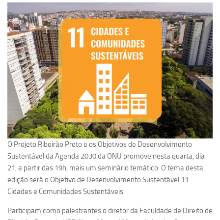
Pesquisa
Grupos de Estudo
Carreira Docente de Impacto
Ciência, Arte, Educação e Sociedade: CienArtES
Grupo de Estudos Avançados em Tecnologia e Informação
em Saúde com foco em Populações Vulneráveis
(Confluencia)
Grupos de estudo encerrados
Grupos de Pesquisa
O Projeto Ribeirão Preto e os Objetivos de Desenvolvimento
Criminologia Experimental e Segurança Pública
Sustentável da Agenda 2030 da ONU promove nesta quarta, dia
Direito e Tecnologia (Tech Law)
21, a partir das 19h, mais um seminário temático. O tema desta
edição será o Objetivo de Desenvolvimento Sustentável 11 –
Grupo de Pesquisa GPUBLIC – Centro de Estudos em Gestão
Cidades e Comunidades Sustentáveis.
e Políticas Públicas Contemporâneas
Grupos de pesquisa encerrados
Participam como palestrantes o diretor da Faculdade de Direito de