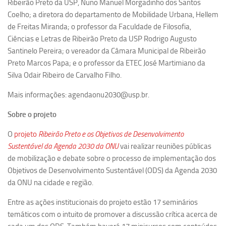
Ribeirão Preto da USP, Nuno Manuel Morgadinho dos Santos
Ano Sabático
Coelho; a diretora do departamento de Mobilidade Urbana, Hellem
Daniel Domingues dos Santos
de Freitas Miranda; o professor da Faculdade de Filosofia,
Programas Ano Sabático Encerrados
Ciências e Letras de Ribeirão Preto da USP Rodrigo Augusto
Santinelo Pereira; o vereador da Câmara Municipal de Ribeirão
Cíntia Rosa Pereira de Lima
Preto Marcos Papa; e o professor da ETEC José Martimiano da
Cristina Godoy Bernardo de Oliveira (FDRP)
Silva Odair Ribeiro de Carvalho Filho.
Evandro Eduardo Seron Ruiz
Mais informações: agendaonu2030@usp.br.
Fabiana Cristina Severi (FDRP)
Sobre o projeto
Fernando de Lima Caneppele
O
projeto
Ribeirão Preto e os Objetivos de Desenvolvimento
Geciane Silveira Porto
Sustentável da Agenda 2030 da ONU
vai realizar reuniões públicas
Maria Paula Costa Bertran
de mobilização e debate sobre o processo de implementação dos
Objetivos de Desenvolvimento Sustentável (ODS) da Agenda 2030
Professor Sênior
da ONU na cidade e região.
Professores Seniores Encerrados
Entre as ações institucionais do projeto estão 17 seminários
Institucional
temáticos com o intuito de promover a discussão crítica acerca de
Polo Ribeirão Preto