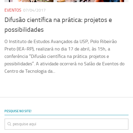
Equipe
EVENTOS
07/04/2017
Estrutura do polo
Difusão científica na prática: projetos e
Espaço de Eventos
possibilidades
Projetos
O Instituto de Estudos Avançados da USP, Polo Ribeirão
Ciência com Pipoca
Preto (IEA-RP), realizará no dia 17 de abril, às 15h, a
conferência “Difusão científica na prática: projetos e
Ciência Por Elas
possibilidades”. A atividade ocorrerá no Salão de Eventos do
Pint of Science
Centro de Tecnologia da...
União Pró-Vacina
USP Analisa
Publicações
Clipping
PESQUISE NO SITE!
Documentos
Relatórios