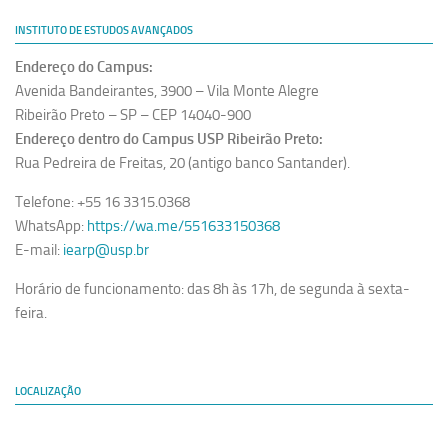
Revista Estudos Avançados
INSTITUTO DE ESTUDOS AVANÇADOS
Espaço Cultural
Endereço do Campus:
Contato
Avenida Bandeirantes, 3900 – Vila Monte Alegre
Ribeirão Preto – SP – CEP 14040-900
Newsletter
Endereço dentro do Campus USP Ribeirão Preto:
Rua Pedreira de Freitas, 20 (antigo banco Santander).
Telefone: +55 16 3315.0368
WhatsApp:
https://wa.me/551633150368
E-mail:
iearp@usp.br
Horário de funcionamento: das 8h às 17h, de segunda à sexta-
feira.
LOCALIZAÇÃO