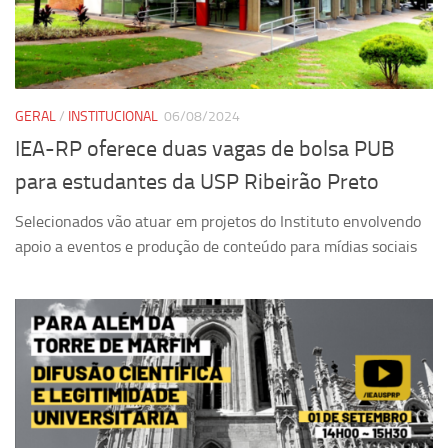
Pesquisa
Grupos de Estudo
Carreira Docente de Impacto
GERAL
/
INSTITUCIONAL
06/08/2024
Ciência, Arte, Educação e Sociedade: CienArtES
IEA-RP oferece duas vagas de bolsa PUB
Grupo de Estudos Avançados em Tecnologia e Informação
para estudantes da USP Ribeirão Preto
em Saúde com foco em Populações Vulneráveis
(Confluencia)
Selecionados vão atuar em projetos do Instituto envolvendo
Grupos de estudo encerrados
apoio a eventos e produção de conteúdo para mídias sociais
Grupos de Pesquisa
Criminologia Experimental e Segurança Pública
Direito e Tecnologia (Tech Law)
Grupo de Pesquisa GPUBLIC – Centro de Estudos em Gestão
e Políticas Públicas Contemporâneas
Grupos de pesquisa encerrados