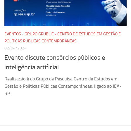
Pesquisa
Grupos de Estudo
Carreira Docente de Impacto
EVENTOS
/
GRUPO GPUBLIC - CENTRO DE ESTUDOS EM GESTÃO E
Ciência, Arte, Educação e Sociedade: CienArtES
POLÍTICAS PÚBLICAS CONTEMPORÂNEAS
02/04/2024
Grupo de Estudos Avançados em Tecnologia e Informação
em Saúde com foco em Populações Vulneráveis
Evento discute consórcios públicos e
(Confluencia)
inteligência artificial
Grupos de estudo encerrados
Realização é do Grupo de Pesquisa Centro de Estudos em
Grupos de Pesquisa
Gestão e Políticas Públicas Contemporâneas, ligado ao IEA-
Criminologia Experimental e Segurança Pública
RP
Direito e Tecnologia (Tech Law)
Grupo de Pesquisa GPUBLIC – Centro de Estudos em Gestão
e Políticas Públicas Contemporâneas
Grupos de pesquisa encerrados