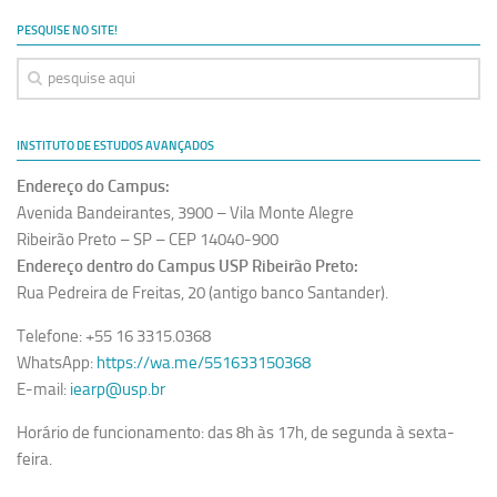
Ano Sabático
PESQUISE NO SITE!
Daniel Domingues dos Santos
Programas Ano Sabático Encerrados
Cíntia Rosa Pereira de Lima
INSTITUTO DE ESTUDOS AVANÇADOS
Cristina Godoy Bernardo de Oliveira (FDRP)
Endereço do Campus:
Evandro Eduardo Seron Ruiz
Avenida Bandeirantes, 3900 – Vila Monte Alegre
Fabiana Cristina Severi (FDRP)
Ribeirão Preto – SP – CEP 14040-900
Endereço dentro do Campus USP Ribeirão Preto:
Fernando de Lima Caneppele
Rua Pedreira de Freitas, 20 (antigo banco Santander).
Geciane Silveira Porto
Telefone: +55 16 3315.0368
Maria Paula Costa Bertran
WhatsApp:
https://wa.me/551633150368
Professor Sênior
E-mail:
iearp@usp.br
Professores Seniores Encerrados
Horário de funcionamento: das 8h às 17h, de segunda à sexta-
Institucional
feira.
Polo Ribeirão Preto