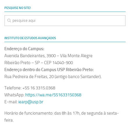
Ano Sabático
PESQUISE NO SITE!
Daniel Domingues dos Santos
Programas Ano Sabático Encerrados
Cíntia Rosa Pereira de Lima
INSTITUTO DE ESTUDOS AVANÇADOS
Cristina Godoy Bernardo de Oliveira (FDRP)
Endereço do Campus:
Evandro Eduardo Seron Ruiz
Avenida Bandeirantes, 3900 – Vila Monte Alegre
Fabiana Cristina Severi (FDRP)
Ribeirão Preto – SP – CEP 14040-900
Endereço dentro do Campus USP Ribeirão Preto:
Fernando de Lima Caneppele
Rua Pedreira de Freitas, 20 (antigo banco Santander).
Geciane Silveira Porto
Telefone: +55 16 3315.0368
Maria Paula Costa Bertran
WhatsApp:
https://wa.me/551633150368
Professor Sênior
E-mail:
iearp@usp.br
Professores Seniores Encerrados
Horário de funcionamento: das 8h às 17h, de segunda à sexta-
Institucional
feira.
Polo Ribeirão Preto