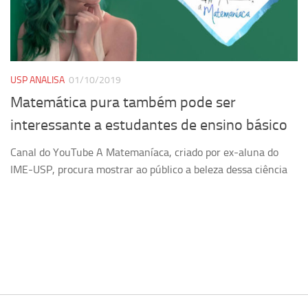
Pesquisa
Grupos de Estudo
Carreira Docente de Impacto
USP ANALISA
01/10/2019
Ciência, Arte, Educação e Sociedade: CienArtES
Matemática pura também pode ser
Grupo de Estudos Avançados em Tecnologia e Informação
interessante a estudantes de ensino básico
em Saúde com foco em Populações Vulneráveis
(Confluencia)
Canal do YouTube A Matemaníaca, criado por ex-aluna do
Grupos de estudo encerrados
IME-USP, procura mostrar ao público a beleza dessa ciência
Grupos de Pesquisa
Criminologia Experimental e Segurança Pública
Direito e Tecnologia (Tech Law)
Grupo de Pesquisa GPUBLIC – Centro de Estudos em Gestão
e Políticas Públicas Contemporâneas
Grupos de pesquisa encerrados