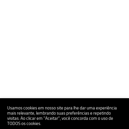
Usamos cookies em nosso site para lhe dar uma experiência
mais relevante, lembrando suas preferências e repetindo
visitas. Ao clicar em "Aceitar", você concorda com o uso de
Políticas de Privacidade e Proteçãoa de Dados Pessoais
TODOS os cookies.