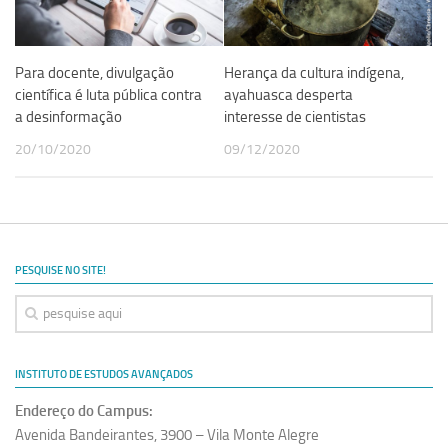
Equipe
Estrutura do polo
Para docente, divulgação
Herança da cultura indígena,
Espaço de Eventos
científica é luta pública contra
ayahuasca desperta
a desinformação
interesse de cientistas
Projetos
20/10/2020
09/12/2020
Ciência com Pipoca
Ciência Por Elas
Pint of Science
União Pró-Vacina
PESQUISE NO SITE!
USP Analisa
Publicações
Clipping
INSTITUTO DE ESTUDOS AVANÇADOS
Documentos
Endereço do Campus:
Relatórios
Avenida Bandeirantes, 3900 – Vila Monte Alegre