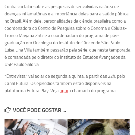
Ano Sabático
Cunha vai falar sobre as pesquisas desenvolvidas na área de
Daniel Domingues dos Santos
doenças inflamatórias e a importância delas para a saúde pública
no Brasil. Além dele, personalidades da ciência brasileira como a
Programas Ano Sabático Encerrados
coordenadora do Centro de Pesquisa sobre o Genoma e Células-
Cíntia Rosa Pereira de Lima
Tronco Mayana Zatz e a coordenadora do programa de pós-
graduação em Oncologia do Instituto do Câncer de São Paulo
Cristina Godoy Bernardo de Oliveira (FDRP)
Luisa Lina Villa também passarão pela série, que nesta temporada
Evandro Eduardo Seron Ruiz
é comandada pelo diretor do Instituto de Estudos Avançados da
Fabiana Cristina Severi (FDRP)
USP Paulo Saldiva.
Fernando de Lima Caneppele
“Entrevista” vai ao ar de segunda a quinta, a partir das 22h, pelo
Geciane Silveira Porto
Canal Futura. Os episódios também estão disponíveis na
plataforma Futura Play. Veja
aqui
a chamada do programa.
Maria Paula Costa Bertran
Professor Sênior
VOCÊ PODE GOSTAR ...
Professores Seniores Encerrados
Institucional
Polo Ribeirão Preto