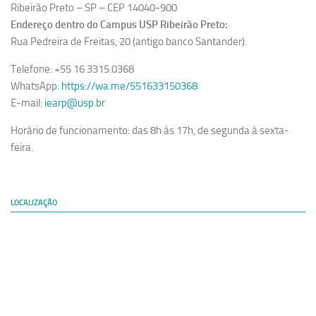
Ribeirão Preto – SP – CEP 14040-900
Revista Estudos Avançados
Endereço dentro do Campus USP Ribeirão Preto:
Espaço Cultural
Rua Pedreira de Freitas, 20 (antigo banco Santander).
Contato
Telefone: +55 16 3315.0368
WhatsApp:
https://wa.me/551633150368
Newsletter
E-mail:
iearp@usp.br
Horário de funcionamento: das 8h às 17h, de segunda à sexta-
feira.
LOCALIZAÇÃO