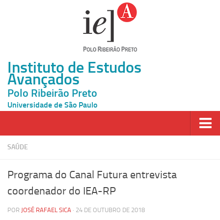
Instituto de Estudos
Avançados
Polo Ribeirão Preto
Universidade de São Paulo
Página Inicial
SAÚDE
Ao vivo
Programa do Canal Futura entrevista
Inscrição
coordenador do IEA-RP
Atividades
POR
JOSÉ RAFAEL SICA
· 24 DE OUTUBRO DE 2018
Cátedras