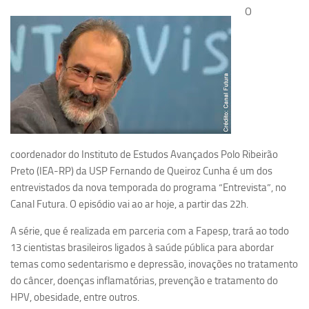
O
Pesquisa
Grupos de Estudo
Carreira Docente de Impacto
Ciência, Arte, Educação e Sociedade: CienArtES
Grupo de Estudos Avançados em Tecnologia e Informação
em Saúde com foco em Populações Vulneráveis
(Confluencia)
coordenador do Instituto de Estudos Avançados Polo Ribeirão
Grupos de estudo encerrados
Preto (IEA-RP) da USP Fernando de Queiroz Cunha é um dos
entrevistados da nova temporada do programa “Entrevista”, no
Grupos de Pesquisa
Canal Futura. O episódio vai ao ar hoje, a partir das 22h.
Criminologia Experimental e Segurança Pública
A série, que é realizada em parceria com a Fapesp, trará ao todo
Direito e Tecnologia (Tech Law)
13 cientistas brasileiros ligados à saúde pública para abordar
Grupo de Pesquisa GPUBLIC – Centro de Estudos em Gestão
temas como sedentarismo e depressão, inovações no tratamento
e Políticas Públicas Contemporâneas
do câncer, doenças inflamatórias, prevenção e tratamento do
Grupos de pesquisa encerrados
HPV, obesidade, entre outros.