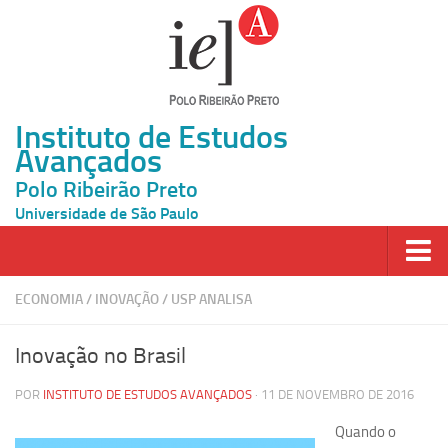
Instituto de Estudos
Avançados
Polo Ribeirão Preto
Universidade de São Paulo
Página Inicial
ECONOMIA
/
INOVAÇÃO
/
USP ANALISA
Ao vivo
Inovação no Brasil
Inscrição
POR
INSTITUTO DE ESTUDOS AVANÇADOS
· 11 DE NOVEMBRO DE 2016
Atividades
Quando o
Cátedras