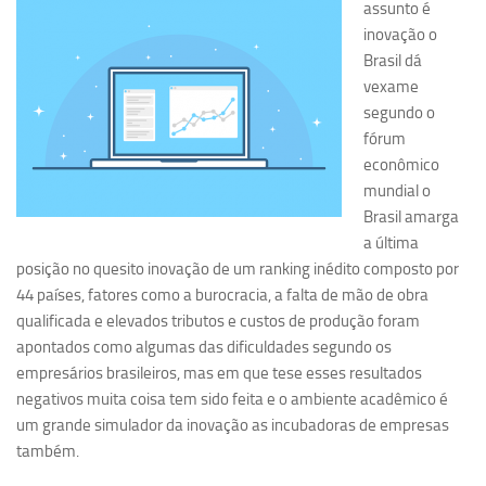
assunto é
Pesquisa
inovação o
Brasil dá
Grupos de Estudo
vexame
Carreira Docente de Impacto
segundo o
fórum
Ciência, Arte, Educação e Sociedade: CienArtES
econômico
Grupo de Estudos Avançados em Tecnologia e Informação
mundial o
em Saúde com foco em Populações Vulneráveis
Brasil amarga
(Confluencia)
a última
Grupos de estudo encerrados
posição no quesito inovação de um ranking inédito composto por
44 países, fatores como a burocracia, a falta de mão de obra
Grupos de Pesquisa
qualificada e elevados tributos e custos de produção foram
Criminologia Experimental e Segurança Pública
apontados como algumas das dificuldades segundo os
Direito e Tecnologia (Tech Law)
empresários brasileiros, mas em que tese esses resultados
negativos muita coisa tem sido feita e o ambiente acadêmico é
Grupo de Pesquisa GPUBLIC – Centro de Estudos em Gestão
um grande simulador da inovação as incubadoras de empresas
e Políticas Públicas Contemporâneas
também.
Grupos de pesquisa encerrados