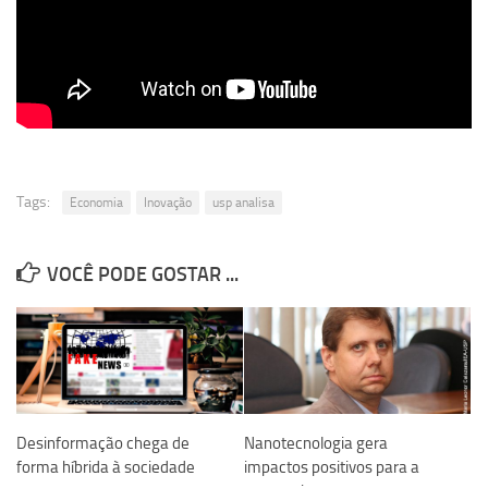
Equipe
Estrutura do polo
Espaço de Eventos
Projetos
Ciência com Pipoca
Tags:
Economia
Inovação
usp analisa
Ciência Por Elas
Pint of Science
VOCÊ PODE GOSTAR ...
União Pró-Vacina
USP Analisa
Publicações
Clipping
Documentos
Desinformação chega de
Nanotecnologia gera
forma híbrida à sociedade
impactos positivos para a
Relatórios