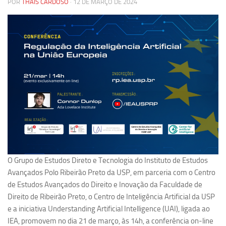
POR
THAÍS CARDOSO
· 12 DE MARÇO DE 2024
Pesquisa
Grupos de Estudo
Carreira Docente de Impacto
Ciência, Arte, Educação e Sociedade: CienArtES
Grupo de Estudos Avançados em Tecnologia e Informação
em Saúde com foco em Populações Vulneráveis
(Confluencia)
Grupos de estudo encerrados
Grupos de Pesquisa
Criminologia Experimental e Segurança Pública
O Grupo de Estudos Direto e Tecnologia do Instituto de Estudos
Direito e Tecnologia (Tech Law)
Avançados Polo Ribeirão Preto da USP, em parceria com o Centro
de Estudos Avançados do Direito e Inovação da Faculdade de
Grupo de Pesquisa GPUBLIC – Centro de Estudos em Gestão
Direito de Ribeirão Preto, o Centro de Inteligência Artificial da USP
e Políticas Públicas Contemporâneas
e a iniciativa Understanding Artificial Intelligence (UAI), ligada ao
Grupos de pesquisa encerrados
IEA, promovem no dia 21 de março, às 14h, a conferência on-line