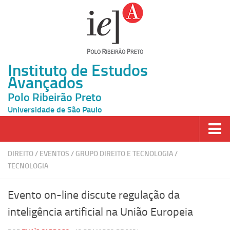
Instituto de Estudos
Avançados
Polo Ribeirão Preto
Universidade de São Paulo
Página Inicial
DIREITO
/
EVENTOS
/
GRUPO DIREITO E TECNOLOGIA
/
TECNOLOGIA
Ao vivo
Inscrição
Evento on-line discute regulação da
Atividades
inteligência artificial na União Europeia
Cátedras