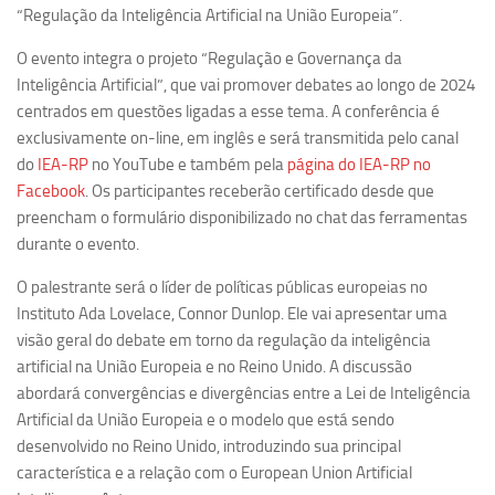
Ano Sabático
“Regulação da Inteligência Artificial na União Europeia”.
Daniel Domingues dos Santos
O evento integra o projeto “Regulação e Governança da
Programas Ano Sabático Encerrados
Inteligência Artificial”, que vai promover debates ao longo de 2024
centrados em questões ligadas a esse tema. A conferência é
Cíntia Rosa Pereira de Lima
exclusivamente on-line, em inglês e será transmitida pelo canal
Cristina Godoy Bernardo de Oliveira (FDRP)
do
IEA-RP
no YouTube e também pela
página do IEA-RP no
Facebook
. Os participantes receberão certificado desde que
Evandro Eduardo Seron Ruiz
preencham o formulário disponibilizado no chat das ferramentas
Fabiana Cristina Severi (FDRP)
durante o evento.
Fernando de Lima Caneppele
O palestrante será o líder de políticas públicas europeias no
Geciane Silveira Porto
Instituto Ada Lovelace, Connor Dunlop. Ele vai apresentar uma
Maria Paula Costa Bertran
visão geral do debate em torno da regulação da inteligência
artificial na União Europeia e no Reino Unido. A discussão
Professor Sênior
abordará convergências e divergências entre a Lei de Inteligência
Professores Seniores Encerrados
Artificial da União Europeia e o modelo que está sendo
desenvolvido no Reino Unido, introduzindo sua principal
Institucional
característica e a relação com o European Union Artificial
Polo Ribeirão Preto