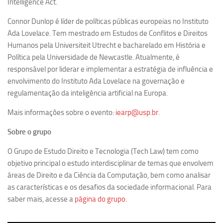
Intelligence Act.
Equipe
Connor Dunlop é líder de políticas públicas europeias no Instituto
Estrutura do polo
Ada Lovelace. Tem mestrado em Estudos de Conflitos e Direitos
Humanos pela Universiteit Utrecht e bacharelado em História e
Espaço de Eventos
Política pela Universidade de Newcastle. Atualmente, é
Projetos
responsável por liderar e implementar a estratégia de influência e
envolvimento do Instituto Ada Lovelace na governação e
Ciência com Pipoca
regulamentação da inteligência artificial na Europa.
Ciência Por Elas
Mais informações sobre o evento:
iearp@usp.br
.
Pint of Science
União Pró-Vacina
Sobre o grupo
USP Analisa
O Grupo de Estudo Direito e Tecnologia (Tech Law) tem como
objetivo principal o estudo interdisciplinar de temas que envolvem
Publicações
áreas de Direito e da Ciência da Computação, bem como analisar
Clipping
as características e os desafios da sociedade informacional. Para
Documentos
saber mais, acesse a
página do grupo
.
Relatórios