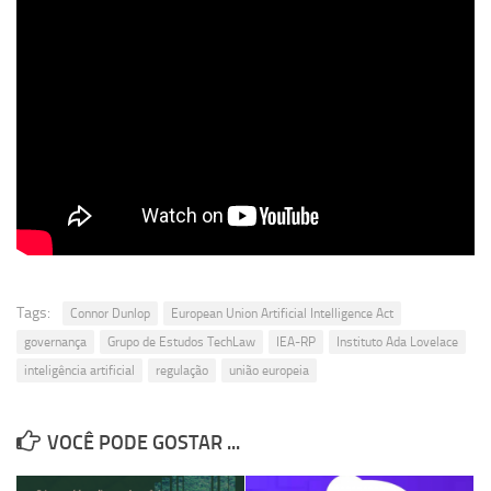
Revista Estudos Avançados
Espaço Cultural
Contato
Newsletter
Tags:
Connor Dunlop
European Union Artificial Intelligence Act
governança
Grupo de Estudos TechLaw
IEA-RP
Instituto Ada Lovelace
inteligência artificial
regulação
união europeia
VOCÊ PODE GOSTAR ...