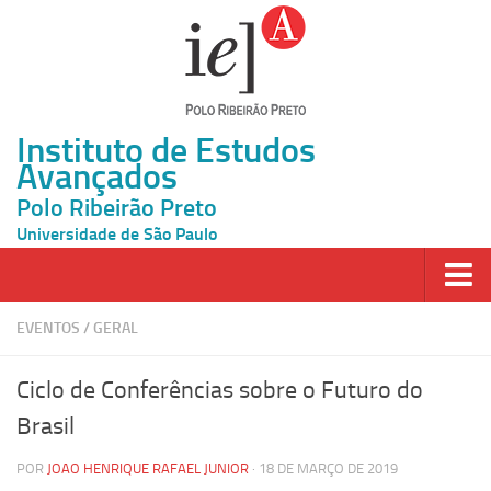
Instituto de Estudos
Avançados
Polo Ribeirão Preto
Universidade de São Paulo
Página Inicial
EVENTOS
/
GERAL
Ao vivo
Ciclo de Conferências sobre o Futuro do
Inscrição
Brasil
Atividades
POR
JOAO HENRIQUE RAFAEL JUNIOR
· 18 DE MARÇO DE 2019
Cátedras