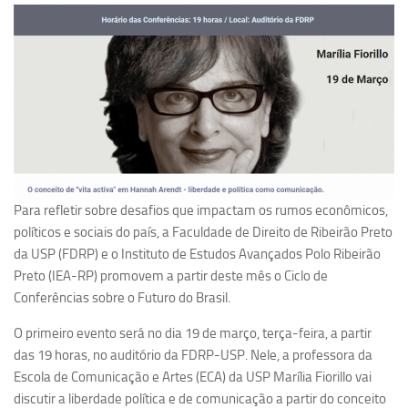
Pesquisa
Grupos de Estudo
Carreira Docente de Impacto
Ciência, Arte, Educação e Sociedade: CienArtES
Grupo de Estudos Avançados em Tecnologia e Informação
em Saúde com foco em Populações Vulneráveis
(Confluencia)
Para refletir sobre desafios que impactam os rumos econômicos,
Grupos de estudo encerrados
políticos e sociais do país, a Faculdade de Direito de Ribeirão Preto
Grupos de Pesquisa
da USP (FDRP) e o Instituto de Estudos Avançados Polo Ribeirão
Preto (IEA-RP) promovem a partir deste mês o Ciclo de
Criminologia Experimental e Segurança Pública
Conferências sobre o Futuro do Brasil.
Direito e Tecnologia (Tech Law)
O primeiro evento será no dia 19 de março, terça-feira, a partir
Grupo de Pesquisa GPUBLIC – Centro de Estudos em Gestão
das 19 horas, no auditório da FDRP-USP. Nele, a professora da
e Políticas Públicas Contemporâneas
Escola de Comunicação e Artes (ECA) da USP Marília Fiorillo vai
Grupos de pesquisa encerrados
discutir a liberdade política e de comunicação a partir do conceito