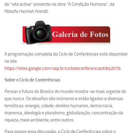
Ano Sabático
de ”vita activa” presente na obra “A Condição Humana”, da
filósofa Hannah Arendt.
Daniel Domingues dos Santos
Programas Ano Sabático Encerrados
Cíntia Rosa Pereira de Lima
Cristina Godoy Bernardo de Oliveira (FDRP)
Evandro Eduardo Seron Ruiz
A programação completa do Ciclo de Conferências está disponível
no site
Fabiana Cristina Severi (FDRP)
https://sites.google.com/usp.br/ciclodeconferenciasfdrp2019
.
Fernando de Lima Caneppele
Sobre o Ciclo de Conferências
Geciane Silveira Porto
Maria Paula Costa Bertran
Pensar o futuro do Brasil e do mundo mostra-se mais urgente do
que nunca. Os desafios são inúmeros e estão ligados a diversas
Professor Sênior
temáticas: energia, cidade, direitos humanos, democracia,
Professores Seniores Encerrados
imprensa, ideologia e pluralismo, globalização, concentração da
riqueza, meio ambiente, entre outros.
Institucional
Para propor essa discussão, o Ciclo de Conferências sobre o
Polo Ribeirão Preto