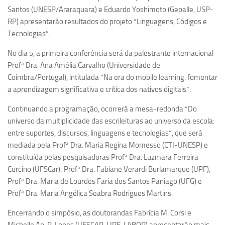
Santos (UNESP/Araraquara) e Eduardo Yoshimoto (Gepalle, USP-
Equipe
RP) apresentarão resultados do projeto “Linguagens, Códigos e
Estrutura do polo
Tecnologias”.
Espaço de Eventos
No dia 5, a primeira conferência será da palestrante internacional
Projetos
Profª Dra. Ana Amélia Carvalho (Universidade de
Coimbra/Portugal), intitulada “Na era do mobile learning: fomentar
Ciência com Pipoca
a aprendizagem significativa e crítica dos nativos digitais”.
Ciência Por Elas
Continuando a programação, ocorrerá a mesa-redonda “Do
Pint of Science
universo da multiplicidade das escrileituras ao universo da escola:
União Pró-Vacina
entre suportes, discursos, linguagens e tecnologias”, que será
mediada pela Profª Dra. Maria Regina Momesso (CTI-UNESP) e
USP Analisa
constituída pelas pesquisadoras Profª Dra. Luzmara Ferreira
Publicações
Curcino (UFSCar); Profª Dra. Fabiane Verardi Burlamarque (UPF);
Profª Dra. Maria de Lourdes Faria dos Santos Paniago (UFG) e
Clipping
Profª Dra. Maria Angélica Seabra Rodrigues Martins.
Documentos
Encerrando o simpósio, as doutorandas Fabrícia M. Corsi e
Relatórios