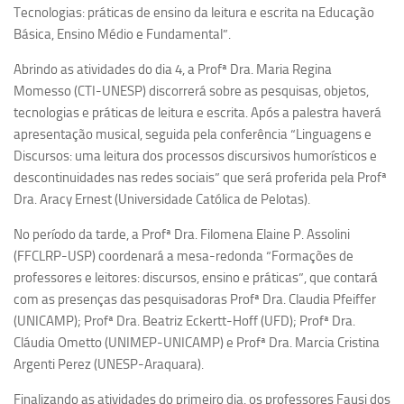
Ano Sabático
Tecnologias: práticas de ensino da leitura e escrita na Educação
Básica, Ensino Médio e Fundamental”.
Daniel Domingues dos Santos
Programas Ano Sabático Encerrados
Abrindo as atividades do dia 4, a Profª Dra. Maria Regina
Momesso (CTI-UNESP) discorrerá sobre as pesquisas, objetos,
Cíntia Rosa Pereira de Lima
tecnologias e práticas de leitura e escrita. Após a palestra haverá
Cristina Godoy Bernardo de Oliveira (FDRP)
apresentação musical, seguida pela conferência “Linguagens e
Discursos: uma leitura dos processos discursivos humorísticos e
Evandro Eduardo Seron Ruiz
descontinuidades nas redes sociais” que será proferida pela Profª
Fabiana Cristina Severi (FDRP)
Dra. Aracy Ernest (Universidade Católica de Pelotas).
Fernando de Lima Caneppele
No período da tarde, a Profª Dra. Filomena Elaine P. Assolini
Geciane Silveira Porto
(FFCLRP-USP) coordenará a mesa-redonda “Formações de
Maria Paula Costa Bertran
professores e leitores: discursos, ensino e práticas”, que contará
com as presenças das pesquisadoras Profª Dra. Claudia Pfeiffer
Professor Sênior
(UNICAMP); Profª Dra. Beatriz Eckertt-Hoff (UFD); Profª Dra.
Professores Seniores Encerrados
Cláudia Ometto (UNIMEP-UNICAMP) e Profª Dra. Marcia Cristina
Argenti Perez (UNESP-Araquara).
Institucional
Polo Ribeirão Preto
Finalizando as atividades do primeiro dia, os professores Fausi dos