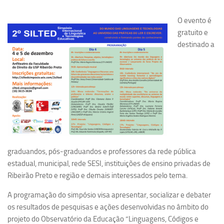
Pesquisa
O evento é
gratuito e
Grupos de Estudo
destinado a
Carreira Docente de Impacto
Ciência, Arte, Educação e Sociedade: CienArtES
Grupo de Estudos Avançados em Tecnologia e Informação
em Saúde com foco em Populações Vulneráveis
(Confluencia)
Grupos de estudo encerrados
Grupos de Pesquisa
graduandos, pós-graduandos e professores da rede pública
Criminologia Experimental e Segurança Pública
estadual, municipal, rede SESI, instituições de ensino privadas de
Direito e Tecnologia (Tech Law)
Ribeirão Preto e região e demais interessados pelo tema.
Grupo de Pesquisa GPUBLIC – Centro de Estudos em Gestão
A programação do simpósio visa apresentar, socializar e debater
e Políticas Públicas Contemporâneas
os resultados de pesquisas e ações desenvolvidas no âmbito do
Grupos de pesquisa encerrados
projeto do Observatório da Educação “Linguagens, Códigos e