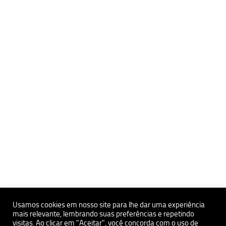
Usamos cookies em nosso site para lhe dar uma experiência
mais relevante, lembrando suas preferências e repetindo
Políticas de Privacidade e Proteçãoa de Dados Pessoais
visitas. Ao clicar em "Aceitar", você concorda com o uso de