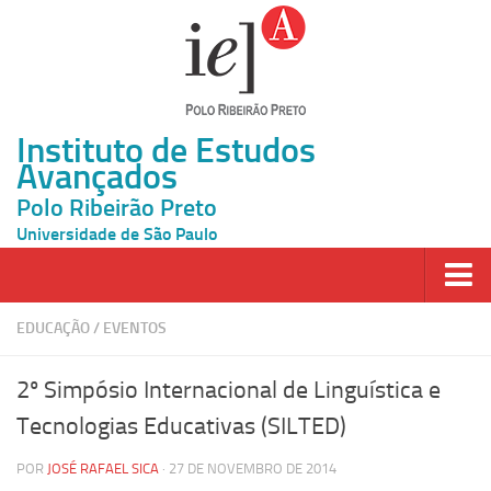
Instituto de Estudos
Avançados
Polo Ribeirão Preto
Universidade de São Paulo
Página Inicial
EDUCAÇÃO
/
EVENTOS
Ao vivo
2º Simpósio Internacional de Linguística e
Inscrição
Tecnologias Educativas (SILTED)
Atividades
POR
JOSÉ RAFAEL SICA
· 27 DE NOVEMBRO DE 2014
Cátedras