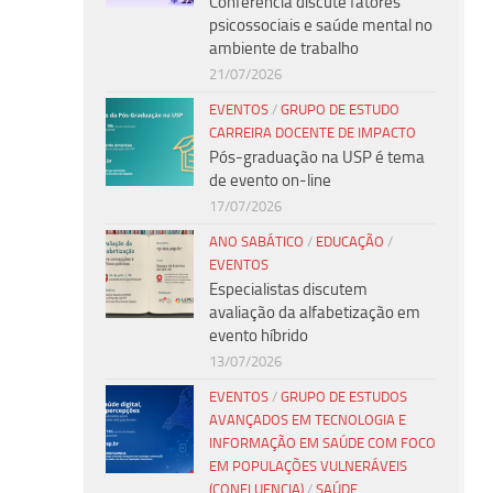
Conferência discute fatores
psicossociais e saúde mental no
ambiente de trabalho
21/07/2026
EVENTOS
/
GRUPO DE ESTUDO
CARREIRA DOCENTE DE IMPACTO
Pós-graduação na USP é tema
de evento on-line
17/07/2026
ANO SABÁTICO
/
EDUCAÇÃO
/
EVENTOS
Especialistas discutem
avaliação da alfabetização em
evento híbrido
13/07/2026
EVENTOS
/
GRUPO DE ESTUDOS
AVANÇADOS EM TECNOLOGIA E
INFORMAÇÃO EM SAÚDE COM FOCO
EM POPULAÇÕES VULNERÁVEIS
(CONFLUENCIA)
/
SAÚDE