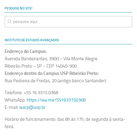
Ano Sabático
PESQUISE NO SITE!
Daniel Domingues dos Santos
Programas Ano Sabático Encerrados
Cíntia Rosa Pereira de Lima
INSTITUTO DE ESTUDOS AVANÇADOS
Cristina Godoy Bernardo de Oliveira (FDRP)
Endereço do Campus:
Evandro Eduardo Seron Ruiz
Avenida Bandeirantes, 3900 – Vila Monte Alegre
Fabiana Cristina Severi (FDRP)
Ribeirão Preto – SP – CEP 14040-900
Endereço dentro do Campus USP Ribeirão Preto:
Fernando de Lima Caneppele
Rua Pedreira de Freitas, 20 (antigo banco Santander).
Geciane Silveira Porto
Telefone: +55 16 3315.0368
Maria Paula Costa Bertran
WhatsApp:
https://wa.me/551633150368
Professor Sênior
E-mail:
iearp@usp.br
Professores Seniores Encerrados
Horário de funcionamento: das 8h às 17h, de segunda à sexta-
Institucional
feira.
Polo Ribeirão Preto