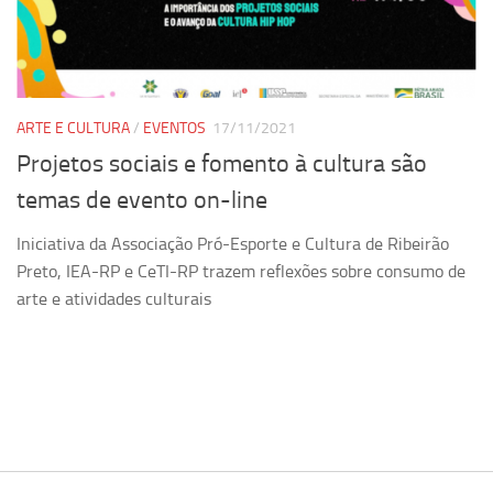
Pesquisa
Grupos de Estudo
Carreira Docente de Impacto
ARTE E CULTURA
/
EVENTOS
17/11/2021
Ciência, Arte, Educação e Sociedade: CienArtES
Projetos sociais e fomento à cultura são
Grupo de Estudos Avançados em Tecnologia e Informação
temas de evento on-line
em Saúde com foco em Populações Vulneráveis
(Confluencia)
Iniciativa da Associação Pró-Esporte e Cultura de Ribeirão
Grupos de estudo encerrados
Preto, IEA-RP e CeTI-RP trazem reflexões sobre consumo de
arte e atividades culturais
Grupos de Pesquisa
Criminologia Experimental e Segurança Pública
Direito e Tecnologia (Tech Law)
Grupo de Pesquisa GPUBLIC – Centro de Estudos em Gestão
e Políticas Públicas Contemporâneas
Grupos de pesquisa encerrados