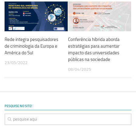
Revista Estudos Avançados
Espaço Cultural
Contato
Newsletter
Rede integra pesquisadores
Conferência híbrida aborda
de criminologia da Europa e
estratégias para aumentar
América do Sul
impacto das universidades
públicas na sociedade
23/05/2022
08/04/2025
PESQUISE NO SITE!