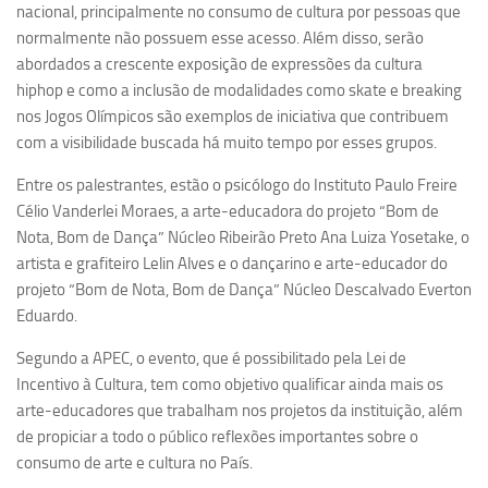
Ano Sabático
nacional, principalmente no consumo de cultura por pessoas que
normalmente não possuem esse acesso. Além disso, serão
Daniel Domingues dos Santos
abordados a crescente exposição de expressões da cultura
Programas Ano Sabático Encerrados
hiphop e como a inclusão de modalidades como skate e breaking
nos Jogos Olímpicos são exemplos de iniciativa que contribuem
Cíntia Rosa Pereira de Lima
com a visibilidade buscada há muito tempo por esses grupos.
Cristina Godoy Bernardo de Oliveira (FDRP)
Entre os palestrantes, estão o psicólogo do Instituto Paulo Freire
Evandro Eduardo Seron Ruiz
Célio Vanderlei Moraes, a arte-educadora do projeto “Bom de
Fabiana Cristina Severi (FDRP)
Nota, Bom de Dança” Núcleo Ribeirão Preto Ana Luiza Yosetake, o
Fernando de Lima Caneppele
artista e grafiteiro Lelin Alves e o dançarino e arte-educador do
projeto “Bom de Nota, Bom de Dança” Núcleo Descalvado Everton
Geciane Silveira Porto
Eduardo.
Maria Paula Costa Bertran
Segundo a APEC, o evento, que é possibilitado pela Lei de
Professor Sênior
Incentivo à Cultura, tem como objetivo qualificar ainda mais os
Professores Seniores Encerrados
arte-educadores que trabalham nos projetos da instituição, além
de propiciar a todo o público reflexões importantes sobre o
Institucional
consumo de arte e cultura no País.
Polo Ribeirão Preto