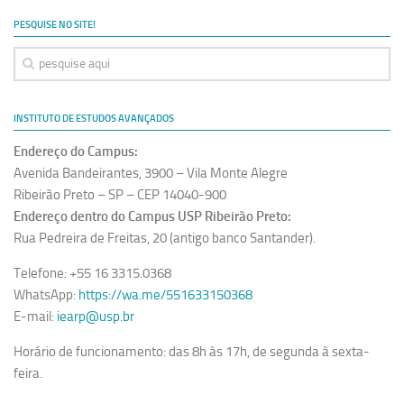
Ano Sabático
PESQUISE NO SITE!
Daniel Domingues dos Santos
Programas Ano Sabático Encerrados
Cíntia Rosa Pereira de Lima
INSTITUTO DE ESTUDOS AVANÇADOS
Cristina Godoy Bernardo de Oliveira (FDRP)
Endereço do Campus:
Evandro Eduardo Seron Ruiz
Avenida Bandeirantes, 3900 – Vila Monte Alegre
Fabiana Cristina Severi (FDRP)
Ribeirão Preto – SP – CEP 14040-900
Endereço dentro do Campus USP Ribeirão Preto:
Fernando de Lima Caneppele
Rua Pedreira de Freitas, 20 (antigo banco Santander).
Geciane Silveira Porto
Telefone: +55 16 3315.0368
Maria Paula Costa Bertran
WhatsApp:
https://wa.me/551633150368
Professor Sênior
E-mail:
iearp@usp.br
Professores Seniores Encerrados
Horário de funcionamento: das 8h às 17h, de segunda à sexta-
Institucional
feira.
Polo Ribeirão Preto