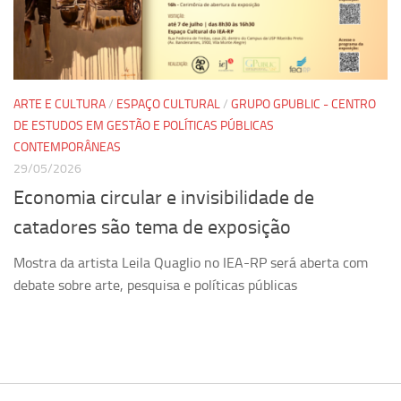
Pesquisa
Grupos de Estudo
Carreira Docente de Impacto
ARTE E CULTURA
/
ESPAÇO CULTURAL
/
GRUPO GPUBLIC - CENTRO
Ciência, Arte, Educação e Sociedade: CienArtES
DE ESTUDOS EM GESTÃO E POLÍTICAS PÚBLICAS
CONTEMPORÂNEAS
Grupo de Estudos Avançados em Tecnologia e Informação
em Saúde com foco em Populações Vulneráveis
29/05/2026
(Confluencia)
Economia circular e invisibilidade de
Grupos de estudo encerrados
catadores são tema de exposição
Grupos de Pesquisa
Mostra da artista Leila Quaglio no IEA-RP será aberta com
Criminologia Experimental e Segurança Pública
debate sobre arte, pesquisa e políticas públicas
Direito e Tecnologia (Tech Law)
Grupo de Pesquisa GPUBLIC – Centro de Estudos em Gestão
e Políticas Públicas Contemporâneas
Grupos de pesquisa encerrados