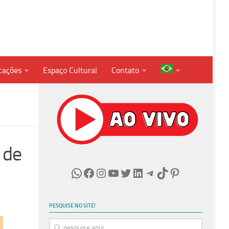
cações
Espaço Cultural
Contato
 de
WhatsApp
Facebook
Instagram
Youtube
Twitter
LinkedIn
Telegram
TikTok
Pinterest
PESQUISE NO SITE!