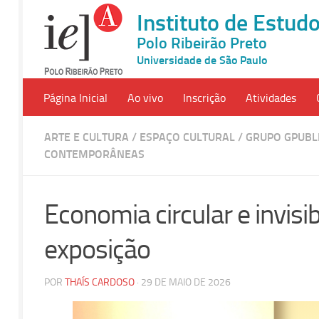
Instituto de Estu
Polo Ribeirão Preto
Universidade de São Paulo
Página Inicial
Ao vivo
Inscrição
Atividades
ARTE E CULTURA
/
ESPAÇO CULTURAL
/
GRUPO GPUBLI
CONTEMPORÂNEAS
Economia circular e invis
exposição
POR
THAÍS CARDOSO
· 29 DE MAIO DE 2026