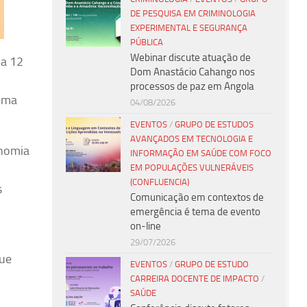
DE PESQUISA EM CRIMINOLOGIA
EXPERIMENTAL E SEGURANÇA
PÚBLICA
Webinar discute atuação de
ia 12
Dom Anastácio Cahango nos
processos de paz em Angola
 uma
04/08/2026
EVENTOS
/
GRUPO DE ESTUDOS
AVANÇADOS EM TECNOLOGIA E
onomia
INFORMAÇÃO EM SAÚDE COM FOCO
EM POPULAÇÕES VULNERÁVEIS
(CONFLUENCIA)
s
Comunicação em contextos de
emergência é tema de evento
on-line
29/07/2026
que
EVENTOS
/
GRUPO DE ESTUDO
CARREIRA DOCENTE DE IMPACTO
/
SAÚDE