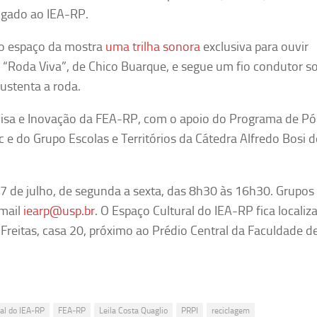
ligado ao IEA-RP.
 no espaço da mostra
uma trilha sonora
exclusiva para ouvir
o “Roda Viva”, de Chico Buarque, e segue um fio condutor s
sustenta a roda.
uisa e Inovação da FEA-RP, com o apoio do Programa de Pó
 do Grupo Escolas e Territórios da Cátedra Alfredo Bosi d
a 7 de julho, de segunda a sexta, das 8h30 às 16h30. Grupo
-mail
iearp@usp.br
. O Espaço Cultural do IEA-RP fica locali
Freitas, casa 20, próximo ao Prédio Central da Faculdade d
al do IEA-RP
FEA-RP
Leila Costa Quaglio
PRPI
reciclagem