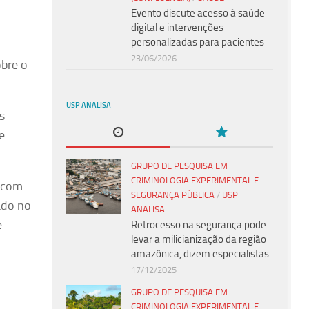
Evento discute acesso à saúde
digital e intervenções
personalizadas para pacientes
23/06/2026
obre o
USP ANALISA
s-
e
GRUPO DE PESQUISA EM
CRIMINOLOGIA EXPERIMENTAL E
s com
SEGURANÇA PÚBLICA
/
USP
zado no
ANALISA
e
Retrocesso na segurança pode
levar a milicianização da região
amazônica, dizem especialistas
17/12/2025
GRUPO DE PESQUISA EM
CRIMINOLOGIA EXPERIMENTAL E