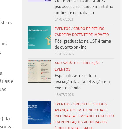
Conferência discute fatores
psicossociais e saúde mental no
ambiente de trabalho
21/07/2026
istros
EVENTOS
/
GRUPO DE ESTUDO
CARREIRA DOCENTE DE IMPACTO
Pós-graduação na USP é tema
ais
de evento on-line
e
17/07/2026
ANO SABÁTICO
/
EDUCAÇÃO
/
EVENTOS
ia
Especialistas discutem
rias e
avaliação da alfabetização em
evento híbrido
uas.
13/07/2026
EVENTOS
/
GRUPO DE ESTUDOS
AVANÇADOS EM TECNOLOGIA E
INFORMAÇÃO EM SAÚDE COM FOCO
P) da
EM POPULAÇÕES VULNERÁVEIS
 Souza
(CONFLUENCIA)
/
SAÚDE