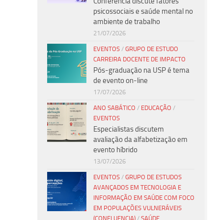
Conferência discute fatores
psicossociais e saúde mental no
ambiente de trabalho
21/07/2026
EVENTOS
/
GRUPO DE ESTUDO
CARREIRA DOCENTE DE IMPACTO
Pós-graduação na USP é tema
de evento on-line
17/07/2026
ANO SABÁTICO
/
EDUCAÇÃO
/
EVENTOS
Especialistas discutem
avaliação da alfabetização em
evento híbrido
13/07/2026
EVENTOS
/
GRUPO DE ESTUDOS
AVANÇADOS EM TECNOLOGIA E
INFORMAÇÃO EM SAÚDE COM FOCO
EM POPULAÇÕES VULNERÁVEIS
(CONFLUENCIA)
/
SAÚDE