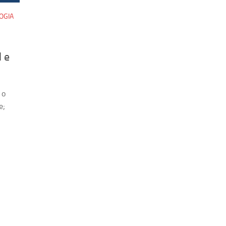
OGIA
l e
 o
e;