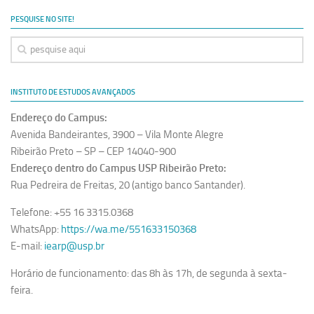
Ano Sabático
PESQUISE NO SITE!
Daniel Domingues dos Santos
Programas Ano Sabático Encerrados
Cíntia Rosa Pereira de Lima
INSTITUTO DE ESTUDOS AVANÇADOS
Cristina Godoy Bernardo de Oliveira (FDRP)
Endereço do Campus:
Evandro Eduardo Seron Ruiz
Avenida Bandeirantes, 3900 – Vila Monte Alegre
Fabiana Cristina Severi (FDRP)
Ribeirão Preto – SP – CEP 14040-900
Endereço dentro do Campus USP Ribeirão Preto:
Fernando de Lima Caneppele
Rua Pedreira de Freitas, 20 (antigo banco Santander).
Geciane Silveira Porto
Telefone: +55 16 3315.0368
Maria Paula Costa Bertran
WhatsApp:
https://wa.me/551633150368
Professor Sênior
E-mail:
iearp@usp.br
Professores Seniores Encerrados
Horário de funcionamento: das 8h às 17h, de segunda à sexta-
Institucional
feira.
Polo Ribeirão Preto