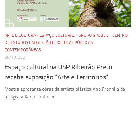
Pesquisa
Grupos de Estudo
Carreira Docente de Impacto
ARTE E CULTURA
/
ESPAÇO CULTURAL
/
GRUPO GPUBLIC - CENTRO
Ciência, Arte, Educação e Sociedade: CienArtES
DE ESTUDOS EM GESTÃO E POLÍTICAS PÚBLICAS
CONTEMPORÂNEAS
Grupo de Estudos Avançados em Tecnologia e Informação
em Saúde com foco em Populações Vulneráveis
28/10/2024
(Confluencia)
Espaço cultural na USP Ribeirão Preto
Grupos de estudo encerrados
recebe exposição “Arte e Territórios”
Grupos de Pesquisa
Mostra apresenta obras da artista plástica Ane Frenhi e da
Criminologia Experimental e Segurança Pública
fotógrafa Karla Fantacini
Direito e Tecnologia (Tech Law)
Grupo de Pesquisa GPUBLIC – Centro de Estudos em Gestão
e Políticas Públicas Contemporâneas
Grupos de pesquisa encerrados