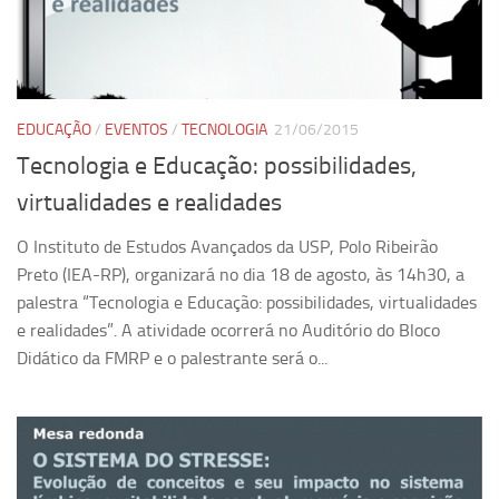
Pesquisa
Grupos de Estudo
Carreira Docente de Impacto
EDUCAÇÃO
/
EVENTOS
/
TECNOLOGIA
21/06/2015
Ciência, Arte, Educação e Sociedade: CienArtES
Tecnologia e Educação: possibilidades,
Grupo de Estudos Avançados em Tecnologia e Informação
virtualidades e realidades
em Saúde com foco em Populações Vulneráveis
(Confluencia)
O Instituto de Estudos Avançados da USP, Polo Ribeirão
Grupos de estudo encerrados
Preto (IEA-RP), organizará no dia 18 de agosto, às 14h30, a
palestra “Tecnologia e Educação: possibilidades, virtualidades
Grupos de Pesquisa
e realidades”. A atividade ocorrerá no Auditório do Bloco
Criminologia Experimental e Segurança Pública
Didático da FMRP e o palestrante será o...
Direito e Tecnologia (Tech Law)
Grupo de Pesquisa GPUBLIC – Centro de Estudos em Gestão
e Políticas Públicas Contemporâneas
Grupos de pesquisa encerrados