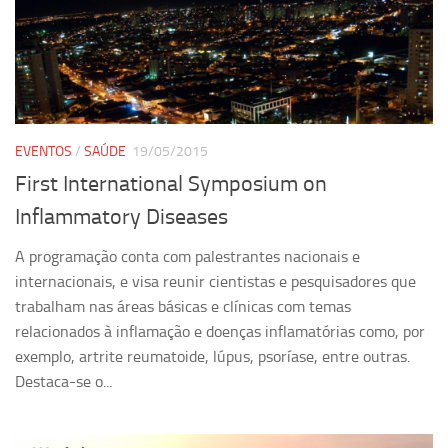
Equipe
Estrutura do polo
Espaço de Eventos
Projetos
EVENTOS
/
SAÚDE
19/05/2015
Ciência com Pipoca
First International Symposium on
Ciência Por Elas
Inflammatory Diseases
Pint of Science
A programação conta com palestrantes nacionais e
União Pró-Vacina
internacionais, e visa reunir cientistas e pesquisadores que
USP Analisa
trabalham nas áreas básicas e clínicas com temas
Publicações
relacionados à inflamação e doenças inflamatórias como, por
exemplo, artrite reumatoide, lúpus, psoríase, entre outras.
Clipping
Destaca-se o...
Documentos
Relatórios