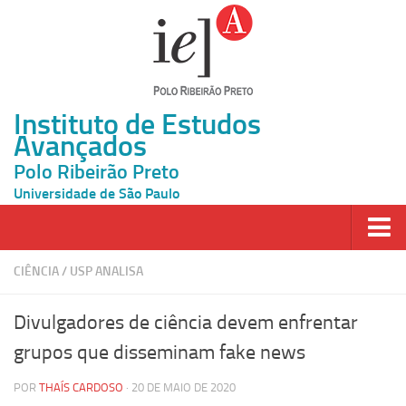
Instituto de Estudos
Avançados
Polo Ribeirão Preto
Universidade de São Paulo
Página Inicial
CIÊNCIA
/
USP ANALISA
Ao vivo
Divulgadores de ciência devem enfrentar
Inscrição
grupos que disseminam fake news
Atividades
POR
THAÍS CARDOSO
· 20 DE MAIO DE 2020
Cátedras