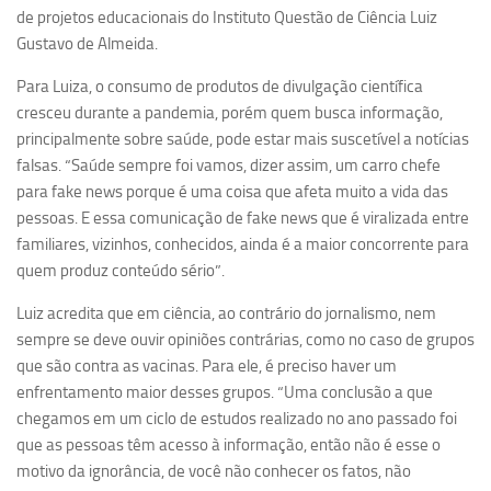
Ano Sabático
de projetos educacionais do Instituto Questão de Ciência Luiz
Gustavo de Almeida.
Daniel Domingues dos Santos
Programas Ano Sabático Encerrados
Para Luiza, o consumo de produtos de divulgação científica
cresceu durante a pandemia, porém quem busca informação,
Cíntia Rosa Pereira de Lima
principalmente sobre saúde, pode estar mais suscetível a notícias
Cristina Godoy Bernardo de Oliveira (FDRP)
falsas. “Saúde sempre foi vamos, dizer assim, um carro chefe
Evandro Eduardo Seron Ruiz
para fake news porque é uma coisa que afeta muito a vida das
pessoas. E essa comunicação de fake news que é viralizada entre
Fabiana Cristina Severi (FDRP)
familiares, vizinhos, conhecidos, ainda é a maior concorrente para
Fernando de Lima Caneppele
quem produz conteúdo sério”.
Geciane Silveira Porto
Luiz acredita que em ciência, ao contrário do jornalismo, nem
Maria Paula Costa Bertran
sempre se deve ouvir opiniões contrárias, como no caso de grupos
que são contra as vacinas. Para ele, é preciso haver um
Professor Sênior
enfrentamento maior desses grupos. “Uma conclusão a que
Professores Seniores Encerrados
chegamos em um ciclo de estudos realizado no ano passado foi
que as pessoas têm acesso à informação, então não é esse o
Institucional
motivo da ignorância, de você não conhecer os fatos, não
Polo Ribeirão Preto