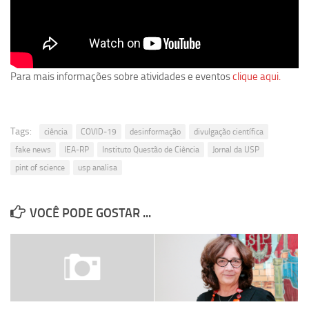
Revista Estudos Avançados
Espaço Cultural
Contato
Para mais informações sobre atividades e eventos
clique aqui.
Newsletter
Tags:
ciência
COVID-19
desinformação
divulgação científica
fake news
IEA-RP
Instituto Questão de Ciência
Jornal da USP
pint of science
usp analisa
VOCÊ PODE GOSTAR ...