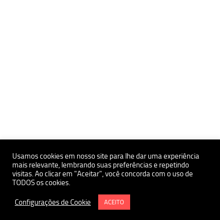
Usamos cookies em nosso site para lhe dar uma experiência
mais relevante, lembrando suas preferências e repetindo
visitas. Ao clicar em "Aceitar", você concorda com o uso de
Políticas de Privacidade e Proteçãoa de Dados Pessoais
TODOS os cookies.
Política de uso de Cookies
Instituto de Estudos Avançados da USP Polo Ribeirão Preto
Configurações de Cookie
ACEITO
Termo e Condições de Uso do Site