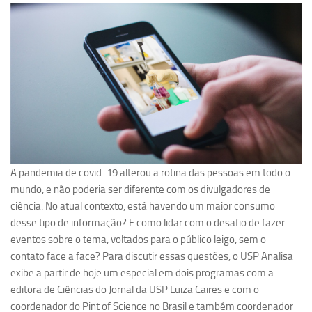
Pesquisa
Grupos de Estudo
Carreira Docente de Impacto
Ciência, Arte, Educação e Sociedade: CienArtES
Grupo de Estudos Avançados em Tecnologia e Informação
em Saúde com foco em Populações Vulneráveis
(Confluencia)
Grupos de estudo encerrados
A pandemia de covid-19 alterou a rotina das pessoas em todo o
mundo, e não poderia ser diferente com os divulgadores de
Grupos de Pesquisa
ciência. No atual contexto, está havendo um maior consumo
Criminologia Experimental e Segurança Pública
desse tipo de informação? E como lidar com o desafio de fazer
Direito e Tecnologia (Tech Law)
eventos sobre o tema, voltados para o público leigo, sem o
contato face a face? Para discutir essas questões, o USP Analisa
Grupo de Pesquisa GPUBLIC – Centro de Estudos em Gestão
e Políticas Públicas Contemporâneas
exibe a partir de hoje um especial em dois programas com a
editora de Ciências do Jornal da USP Luiza Caires e com o
Grupos de pesquisa encerrados
coordenador do Pint of Science no Brasil e também coordenador