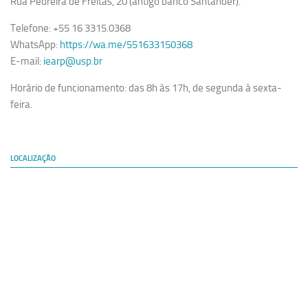
Rua Pedreira de Freitas, 20 (antigo banco Santander).
Telefone: +55 16 3315.0368
WhatsApp:
https://wa.me/551633150368
E-mail:
iearp@usp.br
Horário de funcionamento: das 8h às 17h, de segunda à sexta-
feira.
LOCALIZAÇÃO