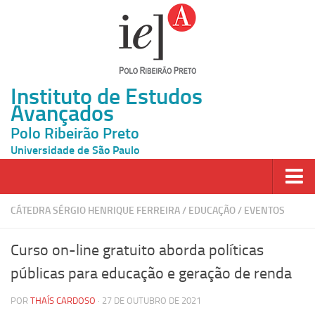
Instituto de Estudos
Avançados
Polo Ribeirão Preto
Universidade de São Paulo
Página Inicial
CÁTEDRA SÉRGIO HENRIQUE FERREIRA
/
EDUCAÇÃO
/
EVENTOS
Ao vivo
Curso on-line gratuito aborda políticas
Inscrição
públicas para educação e geração de renda
Atividades
POR
THAÍS CARDOSO
· 27 DE OUTUBRO DE 2021
Cátedras