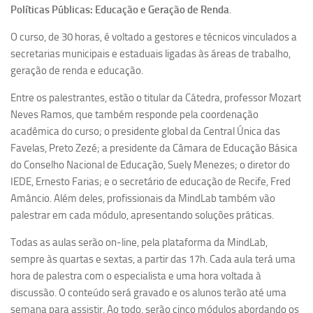
Ano Sabático
Políticas Públicas: Educação e Geração de Renda
.
Daniel Domingues dos Santos
O curso, de 30 horas, é voltado a gestores e técnicos vinculados a
Programas Ano Sabático Encerrados
secretarias municipais e estaduais ligadas às áreas de trabalho,
geração de renda e educação.
Cíntia Rosa Pereira de Lima
Entre os palestrantes, estão o titular da Cátedra, professor Mozart
Cristina Godoy Bernardo de Oliveira (FDRP)
Neves Ramos, que também responde pela coordenação
Evandro Eduardo Seron Ruiz
acadêmica do curso; o presidente global da Central Única das
Fabiana Cristina Severi (FDRP)
Favelas, Preto Zezé; a presidente da Câmara de Educação Básica
do Conselho Nacional de Educação, Suely Menezes; o diretor do
Fernando de Lima Caneppele
IEDE, Ernesto Farias; e o secretário de educação de Recife, Fred
Geciane Silveira Porto
Amâncio. Além deles, profissionais da MindLab também vão
Maria Paula Costa Bertran
palestrar em cada módulo, apresentando soluções práticas.
Professor Sênior
Todas as aulas serão on-line, pela plataforma da MindLab,
sempre às quartas e sextas, a partir das 17h. Cada aula terá uma
Professores Seniores Encerrados
hora de palestra com o especialista e uma hora voltada à
Institucional
discussão. O conteúdo será gravado e os alunos terão até uma
Polo Ribeirão Preto
semana para assistir. Ao todo, serão cinco módulos abordando os