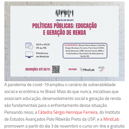
Pesquisa
Grupos de Estudo
Carreira Docente de Impacto
Ciência, Arte, Educação e Sociedade: CienArtES
Grupo de Estudos Avançados em Tecnologia e Informação
em Saúde com foco em Populações Vulneráveis
(Confluencia)
Grupos de estudo encerrados
Grupos de Pesquisa
A pandemia de covid-19 ampliou o cenário de vulnerabilidade
Criminologia Experimental e Segurança Pública
social e econômica no Brasil. Mais do que nunca, iniciativas que
Direito e Tecnologia (Tech Law)
associam educação, desenvolvimento social e geração de renda
são fundamentais para o enfrentamento dessa situação.
Grupo de Pesquisa GPUBLIC – Centro de Estudos em Gestão
Pensando nisso, a
Cátedra Sérgio Henrique Ferreira
, do Instituto
e Políticas Públicas Contemporâneas
de Estudos Avançados Polo Ribeirão Preto da USP, e a
MindLab
Grupos de pesquisa encerrados
promovem a partir do dia 3 de novembro o curso on-line e gratuito