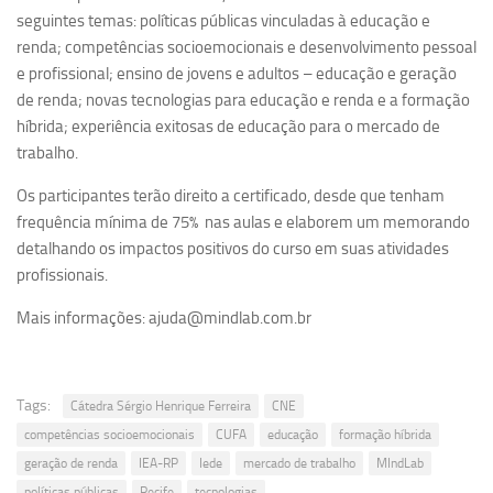
seguintes temas: políticas públicas vinculadas à educação e
Equipe
renda; competências socioemocionais e desenvolvimento pessoal
Estrutura do polo
e profissional; ensino de jovens e adultos – educação e geração
de renda; novas tecnologias para educação e renda e a formação
Espaço de Eventos
híbrida; experiência exitosas de educação para o mercado de
Projetos
trabalho.
Ciência com Pipoca
Os participantes terão direito a certificado, desde que tenham
Ciência Por Elas
frequência mínima de 75% nas aulas e elaborem um memorando
detalhando os impactos positivos do curso em suas atividades
Pint of Science
profissionais.
União Pró-Vacina
Mais informações: ajuda@mindlab.com.br
USP Analisa
Publicações
Clipping
Tags:
Cátedra Sérgio Henrique Ferreira
CNE
competências socioemocionais
CUFA
educação
formação híbrida
Documentos
geração de renda
IEA-RP
Iede
mercado de trabalho
MIndLab
Relatórios
políticas públicas
Recife
tecnologias